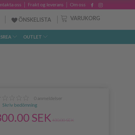
ntakta oss
Frakt og leverans
Om oss
VARUKORG
ÖNSKELISTA
SREA
OUTLET
0
anmeldelser
Skriv bedömning
300.00 SEK
430.00 SEK