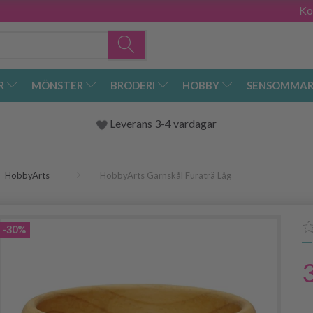
Ko
R
MÖNSTER
BRODERI
HOBBY
SENSOMMAR
Leverans 3-4 vardagar
HobbyArts
HobbyArts Garnskål Furaträ Låg
-30%