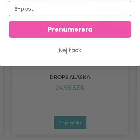
Prenumerera
Nej tack
DROPS ALASKA
24.95 SEK
Se produkt