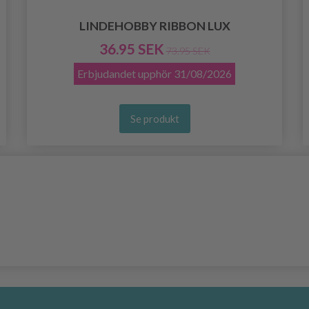
LINDEHOBBY RIBBON LUX
36.95 SEK
73.95 SEK
Erbjudandet upphör
31/08/2026
Se produkt