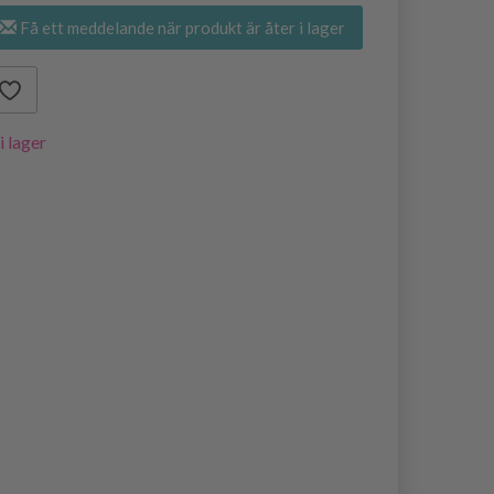
Få ett meddelande när produkt är åter i lager
 i lager