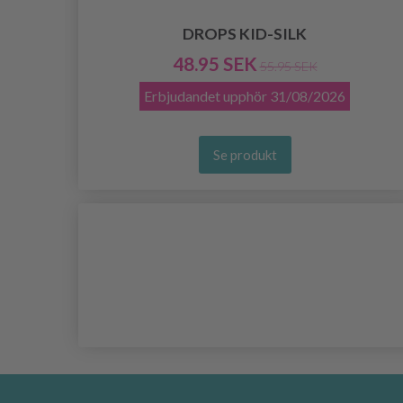
DROPS KID-SILK
48.95 SEK
55.95 SEK
Erbjudandet upphör
31/08/2026
Se produkt