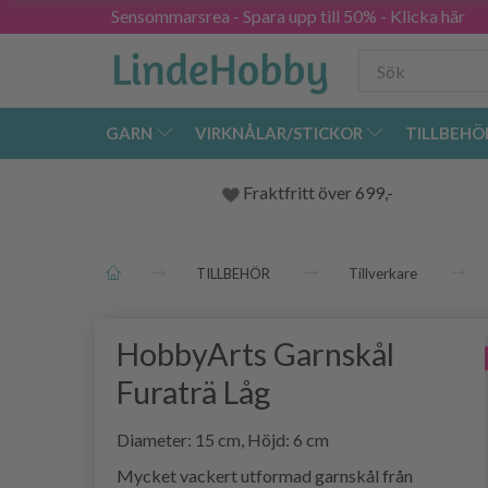
Sensommarsrea - Spara upp till 50% - Klicka här
GARN
VIRKNÅLAR/STICKOR
TILLBEHÖ
Fraktfritt över 699,-
TILLBEHÖR
Tillverkare
HobbyArts Garnskål
Furaträ Låg
Diameter: 15 cm, Höjd: 6 cm
Mycket vackert utformad garnskål från