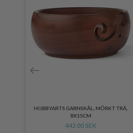
HOBBYARTS GARNSKÅL, MÖRKT TRÄ,
A
8X15CM
442.00 SEK