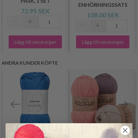
PÅSK, 1 SET
ENHÖRNINGSSATS
72.95 SEK
108.00 SEK
Lägg till varukorgen
Lägg till varukorgen
ANDRA KUNDER KÖPTE