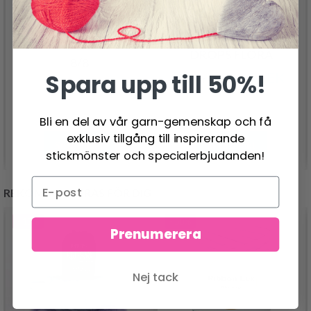
LINDEHOBBY COTTON
DROPS FLORA
8/8
26.95 SEK
Spara upp till 50%!
Pris från
30.95 SEK
Bli en del av vår garn-gemenskap och få
exklusiv tillgång till inspirerande
Se produkt
Se produkt
stickmönster och specialerbjudanden!
REKOMMENDERAS FÖR DIG
- 13%
- 50%
Prenumerera
Nej tack