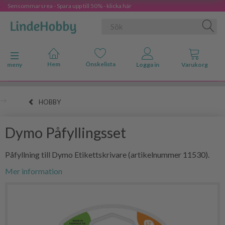
Sensommarsrea - Spara upp till 50% - klicka här
Ändra navigering
meny
HOBBY
Dymo Påfyllingsset
Påfyllning till Dymo Etikettskrivare (artikelnummer 11530).
Mer information