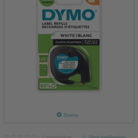
Zooma
0
anmeldelser
Skriv bedömning