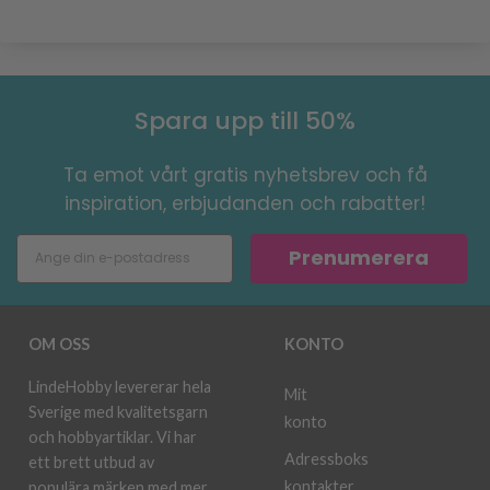
Spara upp till 50%
Ta emot vårt gratis nyhetsbrev och få
inspiration, erbjudanden och rabatter!
Prenumerera
OM OSS
KONTO
LindeHobby levererar hela
Mit
Sverige med kvalitetsgarn
konto
och hobbyartiklar. Vi har
Adressboks
ett brett utbud av
kontakter
populära märken med mer