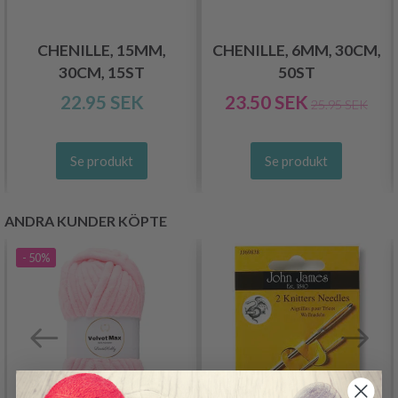
CHENILLE, 15MM,
CHENILLE, 6MM, 30CM,
30CM, 15ST
50ST
22.95 SEK
23.50 SEK
25.95 SEK
Se produkt
Se produkt
ANDRA KUNDER KÖPTE
- 50%