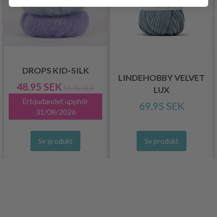
DROPS KID-SILK
LINDEHOBBY VELVET
48.95 SEK
55.95 SEK
LUX
Erbjudandet upphör
69.95 SEK
31/08/2026
Se produkt
Se produkt