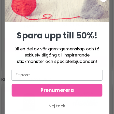
JOHN JAMES
LINDEHOBBY VELVET
STICKNÅL STL. 14/18
MAX
(2 NÅLAR)
Spara upp till 50%!
66.95 SEK
133.00 SEK
20.95 SEK
Erbjudandet upphör
31/08/2026
Bli en del av vår garn-gemenskap och få
exklusiv tillgång till inspirerande
stickmönster och specialerbjudanden!
Lägg till varukorgen
Se produkt
REKOMMENDERAS FÖR DIG
Prenumerera
- 13%
Nej tack