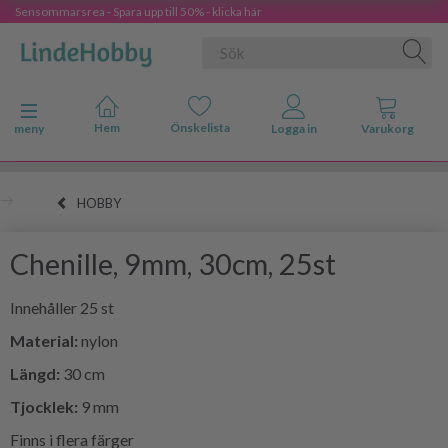
Sensommarsrea - Spara upp till 50% - klicka här
Ändra navigering
meny
HOBBY
Chenille, 9mm, 30cm, 25st
Innehåller 25 st
Material:
nylon
Längd:
30 cm
Tjocklek:
9 mm
Finns i flera färger