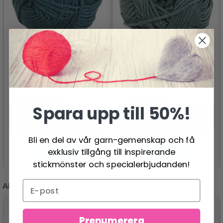
HJERTEGARN MERINO
HJERTEGARN ALL
COTTON
SEASONS
43.95 SEK
43.95 SEK
54.95 SEK
54.95 SEK
Spara upp till 50%!
Erbjudandet upphör
Erbjudandet upphör
31/08/2026
31/08/2026
Bli en del av vår garn-gemenskap och få
exklusiv tillgång till inspirerande
Se produkt
Se produkt
stickmönster och specialerbjudanden!
ANDRA KUNDER KÖPTE
Prenumerera