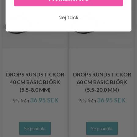
Nej tack
DROPS RUNDSTICKOR
DROPS RUNDSTICKOR
40 CM BASIC BJÖRK
60 CM BASIC BJÖRK
(5.5-8.0 MM)
(5.5-20.0 MM)
36.95 SEK
36.95 SEK
Pris från
Pris från
Se produkt
Se produkt