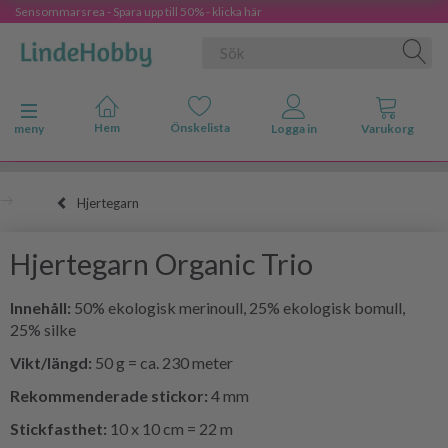
Sensommarsrea - Spara upp till 50% - klicka här
Ändra navigering
meny
Hjertegarn
Hjertegarn Organic Trio
Innehåll:
50% ekologisk merinoull, 25% ekologisk bomull,
25% silke
Vikt/längd:
50 g = ca. 230 meter
Rekommenderade stickor:
4 mm
Stickfasthet:
10 x 10 cm = 22 m