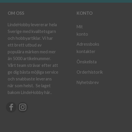
OM OSS
KONTO
LindeHobby levererar hela
Mit
Sverige med kvalitetsgarn
konto
och hobbyartiklar. Vi har
Adressboks
ett brett utbud av
kontakter
populära märken med mer
än 5000 artikelnummer.
Önskelista
Vårt team strävar efter att
ge dig bästa möjliga service
Orderhistorik
och snabbaste leverans
Nyhetsbrev
när som helst.
Se laget
bakom LindeHobby här.
.