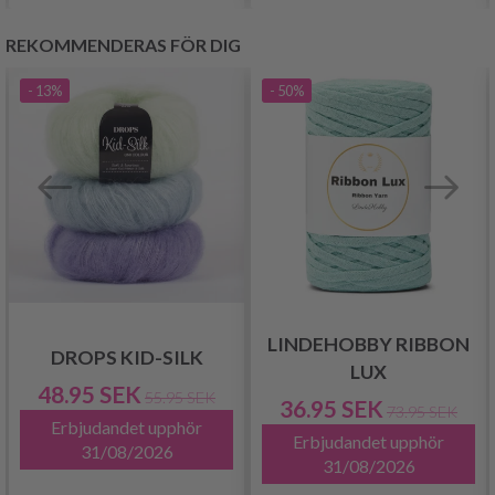
REKOMMENDERAS FÖR DIG
- 13%
- 50%
LINDEHOBBY RIBBON
DROPS KID-SILK
LUX
48.95 SEK
55.95 SEK
36.95 SEK
73.95 SEK
Erbjudandet upphör
Erbjudandet upphör
31/08/2026
31/08/2026