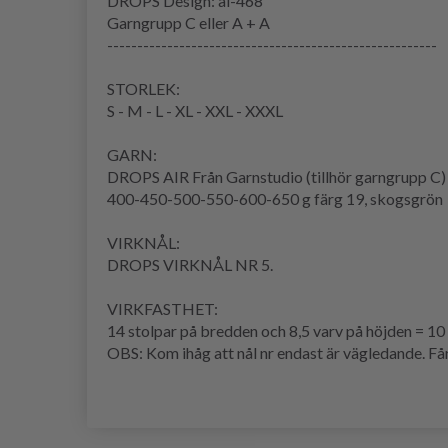
DROPS Design: ai-468
Garngrupp C eller A + A
-------------------------------------------------------
STORLEK:
S - M - L - XL - XXL - XXXL
GARN:
DROPS AIR Från Garnstudio (tillhör garngrupp C)
400-450-500-550-600-650 g färg 19, skogsgrön
VIRKNÅL:
DROPS VIRKNÅL NR 5.
VIRKFASTHET:
14 stolpar på bredden och 8,5 varv på höjden = 10
OBS: Kom ihåg att nål nr endast är vägledande. Får 