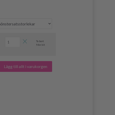
Ta bort
från kit
Lägg till allt i varukorgen