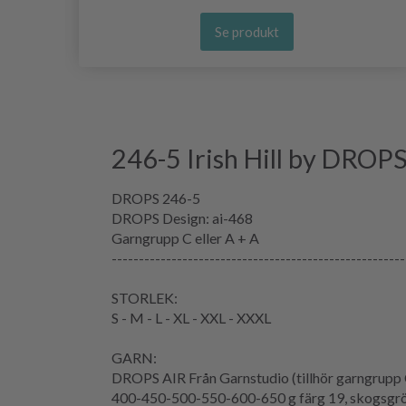
Se produkt
246-5 Irish Hill by DROP
DROPS 246-5
DROPS Design: ai-468
Garngrupp C eller A + A
------------------------------------------------------
STORLEK:
S - M - L - XL - XXL - XXXL
GARN:
DROPS AIR Från Garnstudio (tillhör garngrupp 
400-450-500-550-600-650 g färg 19, skogsgr