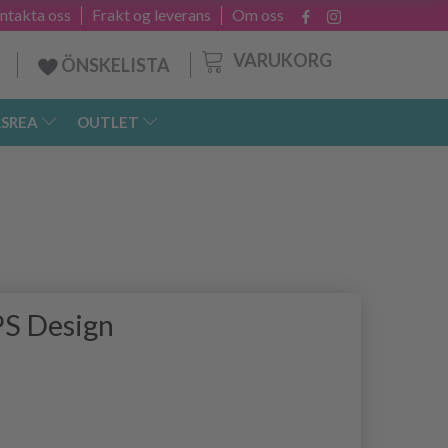
ntakta oss
Frakt og leverans
Om oss
VARUKORG
ÖNSKELISTA
SREA
OUTLET
PS Design