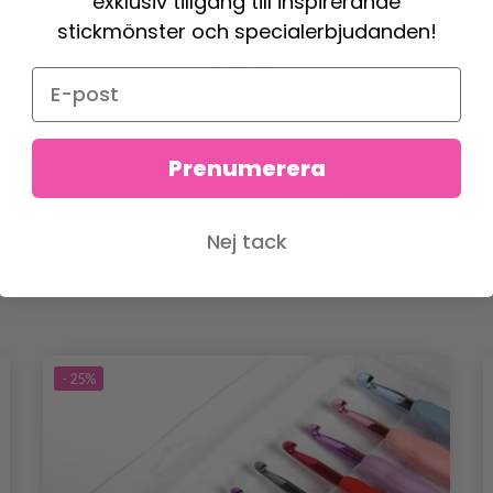
exklusiv tillgång till inspirerande
stickmönster och specialerbjudanden!
217-6 BREAKING FREE BY DROPS
DESIGN
539.00 SEK
Prenumerera
Lägg till varukorgen
Nej tack
- 25%