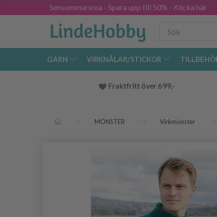
Sensommarsrea - Spara upp till 50% - Klicka här
GARN
VIRKNÅLAR/STICKOR
TILLBEHÖ
Fraktfritt över 699,-
MÖNSTER
Virkmönster