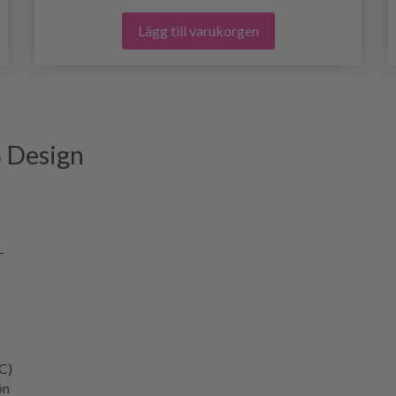
Lägg till varukorgen
S Design
-
C)
ön