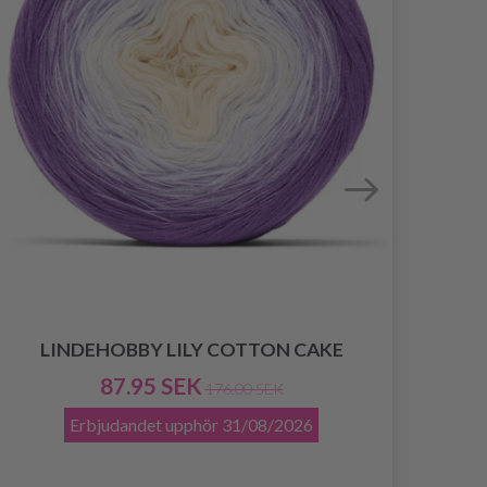
STA
LINDEHOBBY LILY COTTON CAKE
87.95 SEK
176.00 SEK
Erbjudandet upphör
31/08/2026