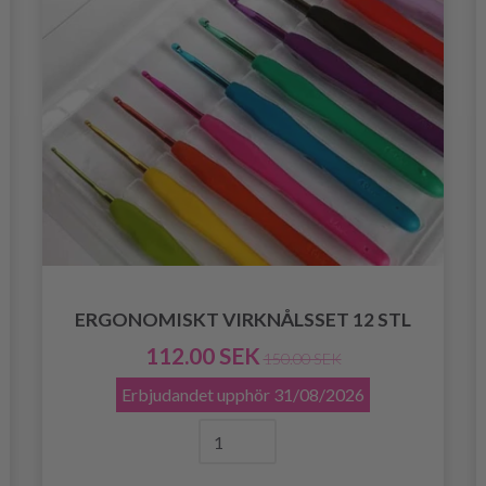
ERGONOMISKT VIRKNÅLSSET 12 STL
112.00 SEK
150.00 SEK
Erbjudandet upphör
31/08/2026