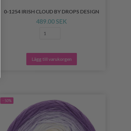
0-1254 IRISH CLOUD BY DROPS DESIGN
2
489.00 SEK
Lägg till varukorgen
- 50%