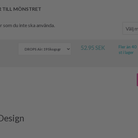
R TILL MÖNSTRET
hör som du inte ska använda.
52.95 SEK
Fler än 40
st i lager
 Design