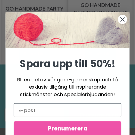
GO HANDMADE
GO HANDMADE PARTY
GLITTER "DELUXE" 60
DELUXE
G
62.95 SEK
91.95 SEK
Se produkt
Se produkt
Spara upp till 50%!
Spara upp till 50%
Bli en del av vår garn-gemenskap och få
exklusiv tillgång till inspirerande
Ta emot vårt gratis nyhetsbrev och få
stickmönster och specialerbjudanden!
inspiration, erbjudanden och rabatter!
Prenumerera
Prenumerera