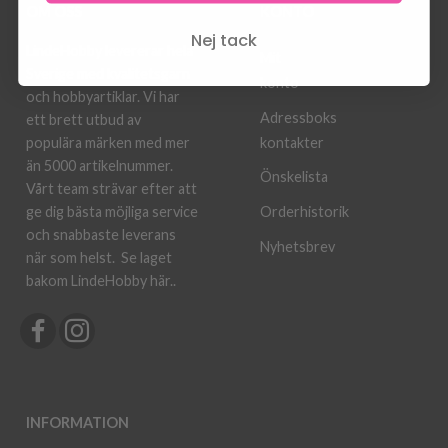
OM OSS
KONTO
Nej tack
LindeHobby levererar hela
Mit
Sverige med kvalitetsgarn
konto
och hobbyartiklar. Vi har
Adressboks
ett brett utbud av
kontakter
populära märken med mer
än 5000 artikelnummer.
Önskelista
Vårt team strävar efter att
ge dig bästa möjliga service
Orderhistorik
och snabbaste leverans
Nyhetsbrev
när som helst.
Se laget
bakom LindeHobby här.
.
INFORMATION