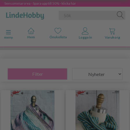
Sensommarsrea - Spara upp till 50% - klicka här
Ändra navigering
meny
Filter