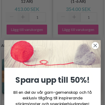
12 ÅR)
(1-6 ÅR)
413.00 SEK
354.00 SEK
Lägg till varukorgen
Lägg till varukorgen
ANDRA KUNDER KÖPTE
Spara upp till 50%!
Bli en del av vår garn-gemenskap och få
exklusiv tillgång till inspirerande
stickmönster och specialerbjudanden!