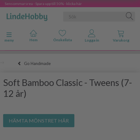
Sensommarsrea - Spara upp till 50% - klicka här
Ändra navigering
meny
Go Handmade
Soft Bamboo Classic - Tweens (7-
12 år)
HÄMTA MÖNSTRET HÄR