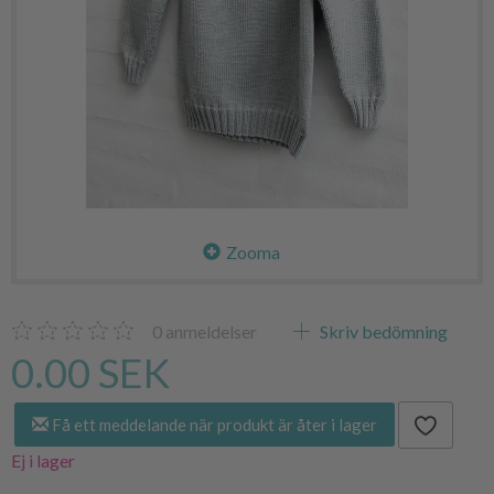
Zooma
0
anmeldelser
Skriv bedömning
0.00 SEK
Få ett meddelande när produkt är åter i lager
Ej i lager