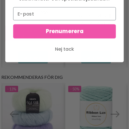
DROPS LIMA
DROPS BRUSHED
24.95 SEK
ALPACA SILK
Erbjudandet upphör
Prenumerera
33.95 SEK
31/08/2026
Nej tack
Se produkt
Se produkt
REKOMMENDERAS FÖR DIG
- 13%
- 50%