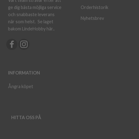
Vårt team strävar efter att
ge dig bästa möjliga service
Orderhistorik
och snabbaste leverans
Nyhetsbrev
när som helst.
Se laget
bakom LindeHobby här.
.
INFORMATION
Ångra köpet
HITTA OSS PÅ