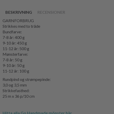
BESKRIVNING
RECENSIONER
GARNFORBRUG
Strikkes med to tråde
Bundfarve:
7-8 år: 400 g
9-10 år: 450 g
11-12 år: 500 g
Mønsterfarve:
7-8 år: 50 g
9-10 år: 50 g
11-12 år: 100 g
Rundpind og strømpepinde:
3,0 og 3,5 mm
Strikkefasthed:
25 m x 36 p/10 cm
Hitta alla Go Handmade mönster här.