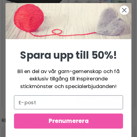
HOBBYARTS WONDER
Spara upp till 50%!
CLIPS, 20 ST, FÄRGMIX
TYG, METERVARA
45.95 SEK
424.00 SEK
Pris från
Bli en del av vår garn-gemenskap och få
exklusiv tillgång till inspirerande
stickmönster och specialerbjudanden!
Lägg till varukorgen
Se produkt
Prenumerera
REKOMMENDERAS FÖR DIG
- 13%
- 50%