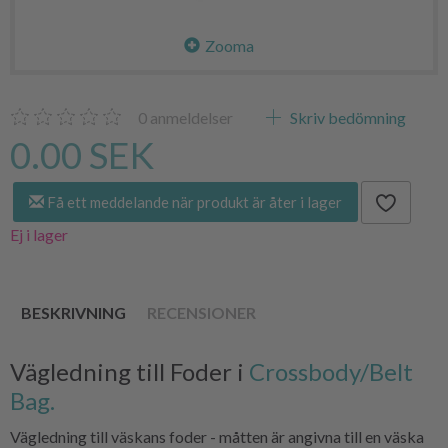
Zooma
0
anmeldelser
Skriv bedömning
0.00 SEK
Få ett meddelande när produkt är åter i lager
Ej i lager
BESKRIVNING
RECENSIONER
Vägledning till Foder i
Crossbody/Belt
Bag.
Vägledning till väskans foder - måtten är angivna till en väska