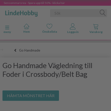
Sensommarsrea - Spara upp till 50% - klicka här
Ändra navigering
meny
Go Handmade
Go Handmade Vägledning till
Foder i Crossbody/Belt Bag
HÄMTA MÖNSTRET HÄR