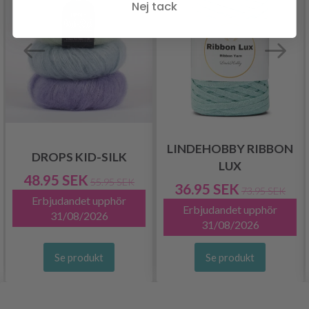
Nej tack
LINDEHOBBY RIBBON
DROPS KID-SILK
LUX
48.95 SEK
55.95 SEK
36.95 SEK
73.95 SEK
Erbjudandet upphör
Erbjudandet upphör
31/08/2026
31/08/2026
Se produkt
Se produkt