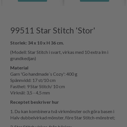
99511 Star Stitch 'Stor'
Storlek: 34 x 10 x H 36 cm.
(Modell: Star Stitch i svart, virkas med 10 extra lm i
grundkedjan)
Material
Garn 'Go handmade´s Cozy': 400 g
Spännvidd: 17 st/10 cm
Fasthet: 9 Star Stitch/ 10 cm
Virknål: 3,5 - 4,5 mm
Receptet beskriver hur
1. Du kan kombinera två virkmönster och göra basen i
Halv dubbelvirkad mönster, före Star Stitch-mönstret;
2. Star Stitch virkas, från början;