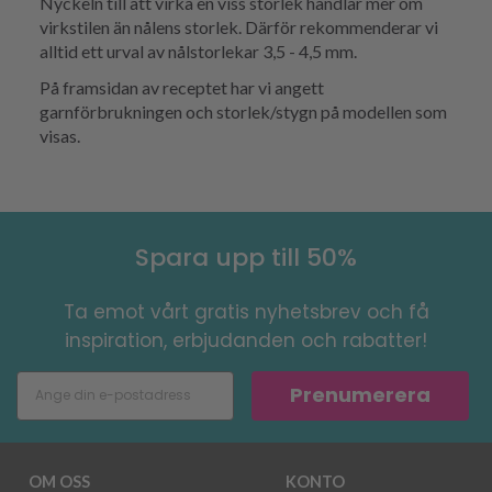
Nyckeln till att virka en viss storlek handlar mer om
virkstilen än nålens storlek. Därför rekommenderar vi
alltid ett urval av nålstorlekar 3,5 - 4,5 mm.
På framsidan av receptet har vi angett
garnförbrukningen och storlek/stygn på modellen som
visas.
Spara upp till 50%
Ta emot vårt gratis nyhetsbrev och få
inspiration, erbjudanden och rabatter!
Prenumerera
OM OSS
KONTO