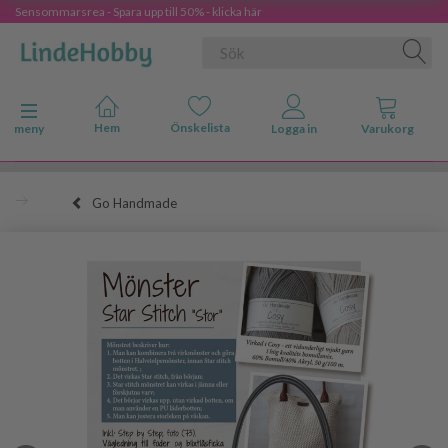
Sensommarsrea - Spara upp till 50% - klicka här
Ändra navigering
meny
Go Handmade