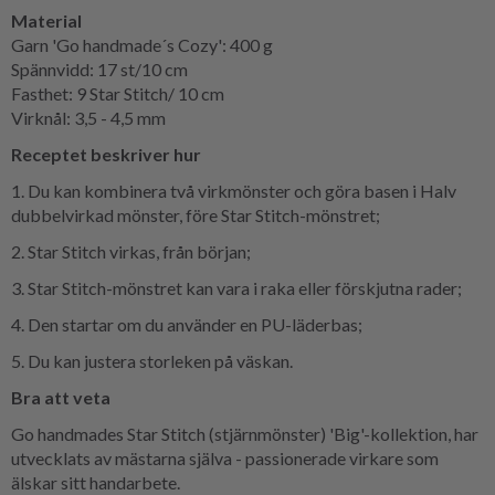
Material
Garn 'Go handmade´s Cozy': 400 g
Spännvidd: 17 st/10 cm
Fasthet: 9 Star Stitch/ 10 cm
Virknål: 3,5 - 4,5 mm
Receptet beskriver hur
1. Du kan kombinera två virkmönster och göra basen i Halv
dubbelvirkad mönster, före Star Stitch-mönstret;
2. Star Stitch virkas, från början;
3. Star Stitch-mönstret kan vara i raka eller förskjutna rader;
4. Den startar om du använder en PU-läderbas;
5. Du kan justera storleken på väskan.
Bra att veta
Go handmades Star Stitch (stjärnmönster) 'Big'-kollektion, har
utvecklats av mästarna själva - passionerade virkare som
älskar sitt handarbete.