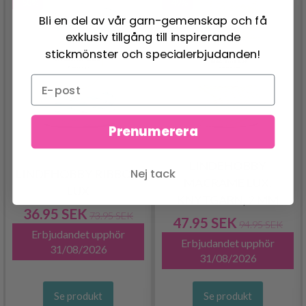
- 50%
- 49%
Bli en del av vår garn-gemenskap och få
exklusiv tillgång till inspirerande
stickmönster och specialerbjudanden!
Prenumerera
LINDEHOBBY
Nej tack
LINDEHOBBY RIBBON
MACRAME LUX,
LUX
KNYTGARN, 2 MM
36.95 SEK
73.95 SEK
47.95 SEK
94.95 SEK
Erbjudandet upphör
Erbjudandet upphör
31/08/2026
31/08/2026
Se produkt
Se produkt