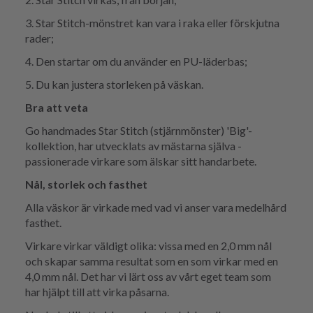
3. Star Stitch-mönstret kan vara i raka eller förskjutna
rader;
4. Den startar om du använder en PU-läderbas;
5. Du kan justera storleken på väskan.
Bra att veta
Go handmades Star Stitch (stjärnmönster) 'Big'-
kollektion, har utvecklats av mästarna själva -
passionerade virkare som älskar sitt handarbete.
Nål, storlek och fasthet
Alla väskor är virkade med vad vi anser vara medelhård
fasthet.
Virkare virkar väldigt olika: vissa med en 2,0 mm nål
och skapar samma resultat som en som virkar med en
4,0 mm nål. Det har vi lärt oss av vårt eget team som
har hjälpt till att virka påsarna.