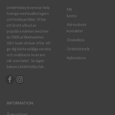
LindeHobby levererar hela
Mit
Sverige med kvalitetsgarn
konto
och hobbyartiklar. Vi har
Adressboks
ett brett utbud av
kontakter
populära märken med mer
än 5000 artikelnummer.
Önskelista
Vårt team strävar efter att
ge dig bästa möjliga service
Orderhistorik
och snabbaste leverans
Nyhetsbrev
när som helst.
Se laget
bakom LindeHobby här.
.
INFORMATION
Ångra köpet