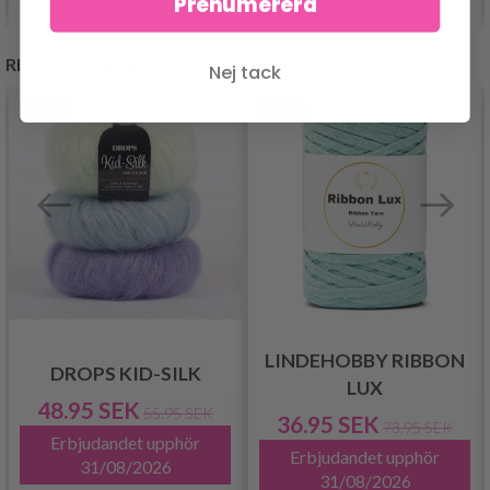
Prenumerera
REKOMMENDERAS FÖR DIG
Nej tack
- 13%
- 50%
LINDEHOBBY RIBBON
DROPS KID-SILK
LUX
48.95 SEK
55.95 SEK
36.95 SEK
73.95 SEK
Erbjudandet upphör
Erbjudandet upphör
31/08/2026
31/08/2026