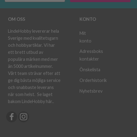
OM OSS
KONTO
LindeHobby levererar hela
Mit
Sverige med kvalitetsgarn
konto
och hobbyartiklar. Vi har
Adressboks
ett brett utbud av
kontakter
populära märken med mer
än 5000 artikelnummer.
Önskelista
Vårt team strävar efter att
ge dig bästa möjliga service
Orderhistorik
och snabbaste leverans
Nyhetsbrev
när som helst.
Se laget
bakom LindeHobby här.
.