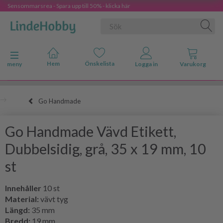
Sensommarsrea - Spara upp till 50% - klicka här
Ändra navigering
meny
Go Handmade
Go Handmade Vävd Etikett,
Dubbelsidig, grå, 35 x 19 mm, 10
st
Innehåller
10 st
Material:
vävt tyg
Längd:
35 mm
Bredd:
19 mm