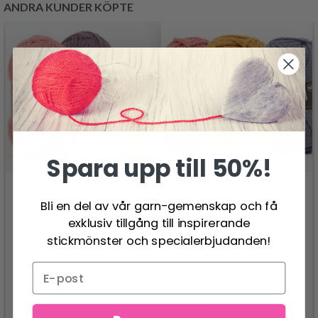
ANDRA KUNDER KÖPTE
Spara upp till 50%!
Bli en del av vår garn-gemenskap och få
exklusiv tillgång till inspirerande
DROPS FLORA
DROPS ALASKA
stickmönster och specialerbjudanden!
26.95 SEK
24.95 SEK
Pris från
Se produkt
Se produkt