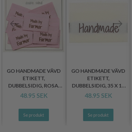
GO HANDMADE VÄVD
GO HANDMADE VÄVD
ETIKETT,
ETIKETT,
DUBBELSIDIG, ROSA,
DUBBELSIDIG, 35 X 19
35 X 19 MM, 10 ST
MM, 10 ST
48.95 SEK
48.95 SEK
Se produkt
Se produkt