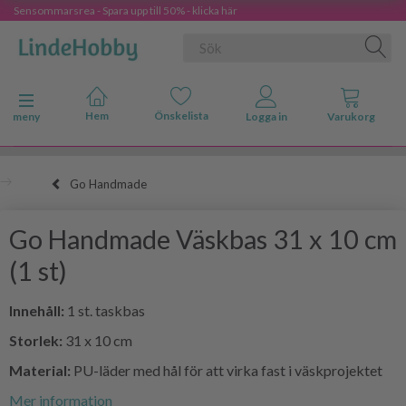
Sensommarsrea - Spara upp till 50% - klicka här
Ändra navigering
meny
Go Handmade
Go Handmade Väskbas 31 x 10 cm
(1 st)
Innehåll:
1 st. taskbas
Storlek:
31 x 10 cm
Material:
PU-läder med hål för att virka fast i väskprojektet
Mer information