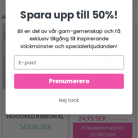
Spara upp till 50%!
ANDRA KUNDER KÖPTE
- 19%
Bli en del av vår garn-gemenskap och få
exklusiv tillgång till inspirerande
stickmönster och specialerbjudanden!
Prenumerera
Nej tack
SCHEEPJES CATONA
HOOOKED RIBBON XL
24.95 SEK
30.95 SEK
163.00 SEK
Erbjudandet upphör
12/08/2026