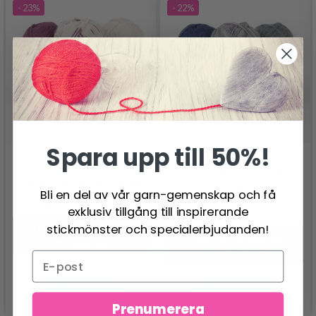
- 23%
- 22%
Spara upp till 50%!
DROPS FABEL LONG
DROPS FABEL PRINT
PRINT
Bli en del av vår garn-gemenskap och få
22.95 SEK
29.95 SEK
exklusiv tillgång till inspirerande
24.95 SEK
31.95 SEK
Erbjudandet upphör
stickmönster och specialerbjudanden!
Erbjudandet upphör
31/08/2026
31/08/2026
Se produkt
Se produkt
Prenumerera