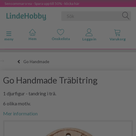
Sensommarsrea - Spara upp till 50% - klicka här
Ändra navigering
meny
Go Handmade
Go Handmade Träbitring
1 djurfigur - tandring i trä.
6 olika motiv.
Mer information