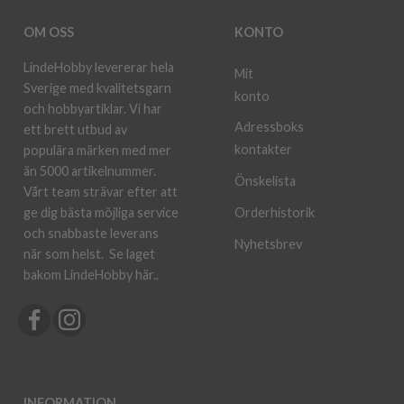
OM OSS
KONTO
LindeHobby levererar hela
Mit
Sverige med kvalitetsgarn
konto
och hobbyartiklar. Vi har
Adressboks
ett brett utbud av
kontakter
populära märken med mer
än 5000 artikelnummer.
Önskelista
Vårt team strävar efter att
ge dig bästa möjliga service
Orderhistorik
och snabbaste leverans
Nyhetsbrev
när som helst.
Se laget
bakom LindeHobby här.
.
INFORMATION