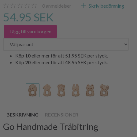
0
anmeldelser
Skriv bedömning
54.95 SEK
Lägg till varukorgen
Köp
10
eller mer för att
51.95 SEK
per styck.
Köp
20
eller mer för att
48.95 SEK
per styck.
BESKRIVNING
RECENSIONER
Go Handmade Träbitring