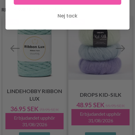
REKOMMENDERAS FÖR DIG
Nej tack
- 50%
- 13%
LINDEHOBBY RIBBON
DROPS KID-SILK
LUX
48.95 SEK
55.95 SEK
36.95 SEK
73.95 SEK
Erbjudandet upphör
Erbjudandet upphör
31/08/2026
31/08/2026