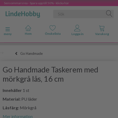
Sensommarsrea - Spara upp till 50% - klicka här
Ändra navigering
meny
Go Handmade
Go Handmade Taskerem med
mörkgrå lås, 16 cm
Innehåller
1 st
Material:
PU läder
Låsfärg:
Mörkgrå
Mer information