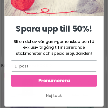
DROPS PARIS
VIKING BAMBINO
RECYCLED DENIM
Spara upp till 50%!
44.95 SEK
16.95 SEK
Bli en del av vår garn-gemenskap och få
exklusiv tillgång till inspirerande
Se produkt
Se produkt
stickmönster och specialerbjudanden!
REKOMMENDERAS FÖR DIG
- 13%
- 50%
Prenumerera
Nej tack