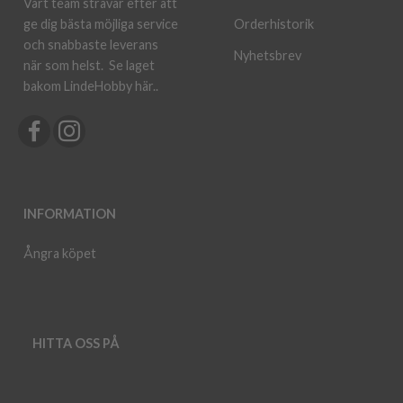
Vårt team strävar efter att
ge dig bästa möjliga service
Orderhistorik
och snabbaste leverans
Nyhetsbrev
när som helst.
Se laget
bakom LindeHobby här.
.
INFORMATION
Ångra köpet
HITTA OSS PÅ