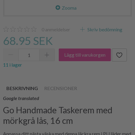
Zooma
0
anmeldelser
Skriv bedömning
68.95 SEK
Lägg till varukorgen
11 i lager
BESKRIVNING
RECENSIONER
Google translated
Go Handmade Taskerem med
mörkgrå lås, 16 cm
Anpassa ditt nästa väska med denna läckra rem i PU läder med