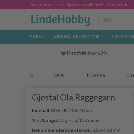
Sensommarsrea - Spara upp till 50% - Klicka här
GARN
VIRKNÅLAR/STICKOR
TILLBEHÖ
Fraktfritt över 699,-
GARN
Tillverkare
Gjes
Gjestal Ola Raggegarn
Innehåll:
80% Ull, 20% Nylon
Vikt/Längd:
50 g = ca. 100 meter
Rekommenderade stickor:
3.50-4.00 mm