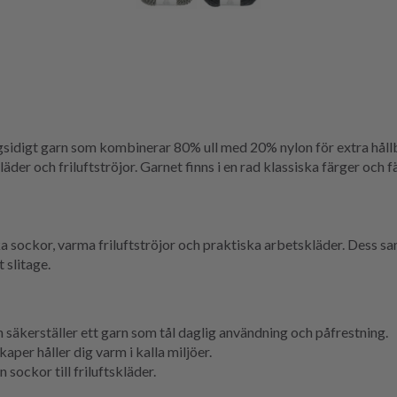
gsidigt garn som kombinerar 80% ull med 20% nylon för extra håll
der och friluftströjor. Garnet finns i en rad klassiska färger och f
ka sockor, varma friluftströjor och praktiska arbetskläder. Dess s
 slitage.
 säkerställer ett garn som tål daglig användning och påfrestning.
aper håller dig varm i kalla miljöer.
 sockor till friluftskläder.