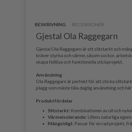
BESKRIVNING
RECENSIONER
Gjestal Ola Raggegarn
Gjestal Ola Raggegarn är ett slitstarkt och mån
kräver styrka och värme, såsom sockor, arbetsklä
skapa tidlösa och funktionella stickprojekt.
Användning
Ola Raggegarn är perfekt för att sticka slitstar
plagg som måste tåla daglig användning och hårt
Produktfördelar
Slitstarkt:
Kombinationen av ull och nylon
Värmeisolerande:
Ullens naturliga egensk
Mångsidigt:
Passar för en rad projekt, från