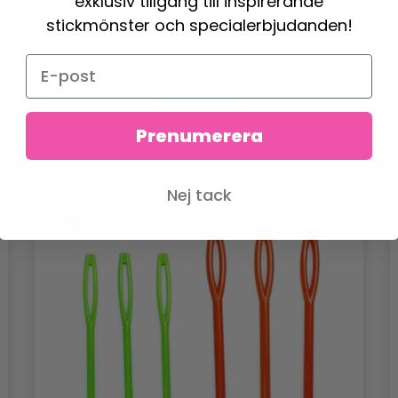
exklusiv tillgång till inspirerande
59.95 SEK
stickmönster och specialerbjudanden!
Se produkt
Prenumerera
Nej tack
- 40%