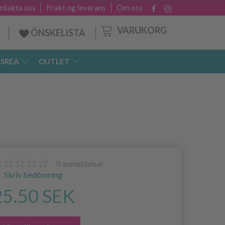
ntakta oss
Frakt og leverans
Om oss
VARUKORG
ÖNSKELISTA
SREA
OUTLET
0
anmeldelser
Skriv bedömning
25.50 SEK