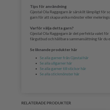
Tips för användning
Gjestal Ola Raggegarn är särskilt lämpligt för 
garn för att skapa unika mönster eller meleringse
Varför välja detta garn?
Gjestal Ola Raggegarn är det perfekta valet för 
färgutbud och hållbara sammansättning får du ett
Se liknande produkter här
Se alla garner från Gjestal här
Se alla ullgarner här
Se alla garner till stickor här
Se alla stickmönster här
RELATERADE PRODUKTER