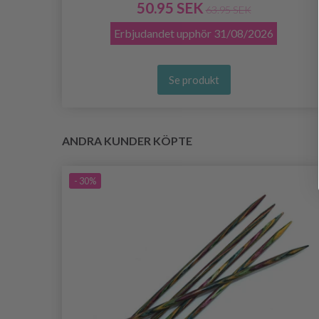
50.95 SEK
63.95 SEK
Erbjudandet upphör
31/08/2026
Se produkt
ANDRA KUNDER KÖPTE
- 30%