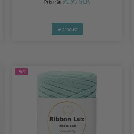
91.95 SEK
Pris från
Se produkt
- 50%