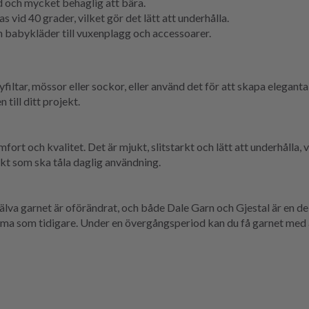
 och mycket behaglig att bära.
 vid 40 grader, vilket gör det lätt att underhålla.
från babykläder till vuxenplagg och accessoarer.
filtar, mössor eller sockor, eller använd det för att skapa eleganta
till ditt projekt.
t och kvalitet. Det är mjukt, slitstarkt och lätt att underhålla, vil
jekt som ska tåla daglig användning.
Själva garnet är oförändrat, och både Dale Garn och Gjestal är en d
ma som tidigare. Under en övergångsperiod kan du få garnet med a