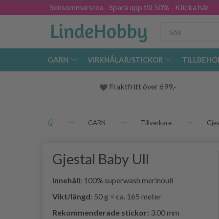
Sensommarsrea - Spara upp till 50% - Klicka här
GARN
VIRKNÅLAR/STICKOR
TILLBEHÖ
Fraktfritt över 699,-
GARN
Tillverkare
Gjes
Gjestal Baby Ull
Innehåll
: 100% superwash merinoull
Vikt/längd
: 50 g = ca. 165 meter
Rekommenderade stickor:
3.00 mm