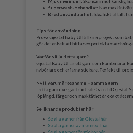
Mjuk merinoull:
Skonsam mot känslig hud
Superwash-behandlat:
Kan maskintvättas
Bred användbarhet:
Idealiskt till allt 
Tips för användning
Prova Gjestal Baby Ull till små projekt som baby
gör det enkelt att hitta den perfekta matchningen 
Varför välja detta garn?
Gjestal Baby Ull är ett garn som kombinerar komfor
nybörjare och erfarna stickare. Perfekt till pro
Nytt varumärkesnamn – samma garn
Detta garn övergår från Dale Garn till Gjestal. 
löplängd, färger och masktäthet är exakt desam
Se liknande produkter här
Se alla garner från Gjestal här
Se alla garner av merinoull här
Se alla garner för stickor här