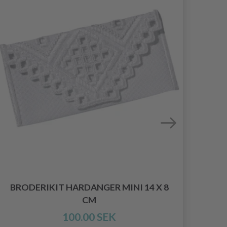
BRODERIKIT HARDANGER MINI 14 X 8
2
CM
100.00 SEK