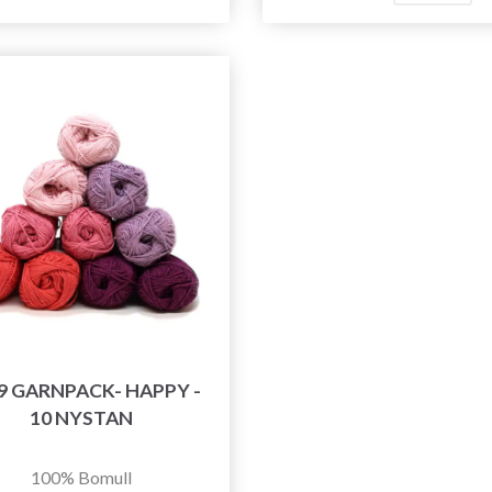
Spara upp till 50%!
9 GARNPACK- HAPPY -
Bli en del av vår garn-gemenskap och få
10 NYSTAN
exklusiv tillgång till inspirerande
stickmönster och specialerbjudanden!
100% Bomull