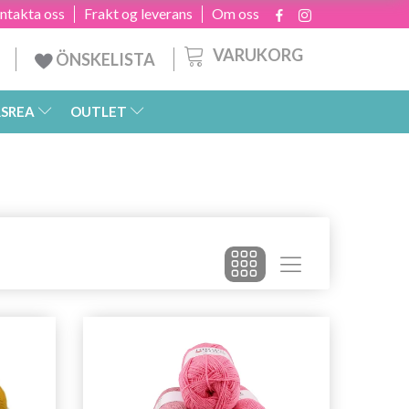
ntakta oss
Frakt og leverans
Om oss
VARUKORG
ÖNSKELISTA
SREA
OUTLET