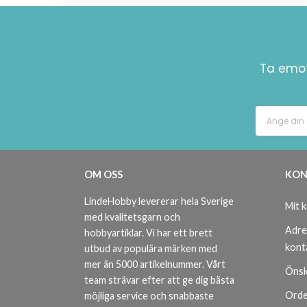
Ta emot
OM OSS
KON
LindeHobby levererar hela Sverige
Mit 
med kvalitetsgarn och
Adre
hobbyartiklar. Vi har ett brett
kont
utbud av populära märken med
mer än 5000 artikelnummer. Vårt
Önsk
team strävar efter att ge dig bästa
Orde
möjliga service och snabbaste