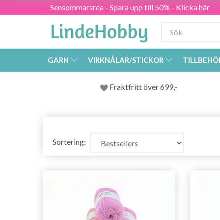
Sensommarsrea - Spara upp till 50% - Klicka här
GARN
VIRKNÅLAR/STICKOR
TILLBEHÖ
Fraktfritt över 699,-
Sortering: