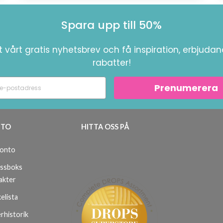
Spara upp till 50%
 vårt gratis nyhetsbrev och få inspiration, erbjuda
rabatter!
Prenumerera
TO
HITTA OSS PÅ
konto
ssboks
akter
elista
rhistorik