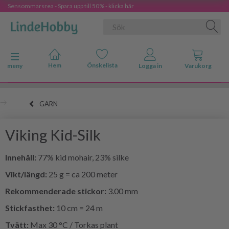
Sensommarsrea - Spara upp till 50% - klicka här
Ändra navigering
meny
GARN
Viking Kid-Silk
Innehåll:
77% kid mohair, 23% silke
Vikt/längd:
25 g = ca 200 meter
Rekommenderade stickor:
3.00 mm
Stickfasthet:
10 cm = 24 m
Tvätt:
Max 30 °C / Torkas plant