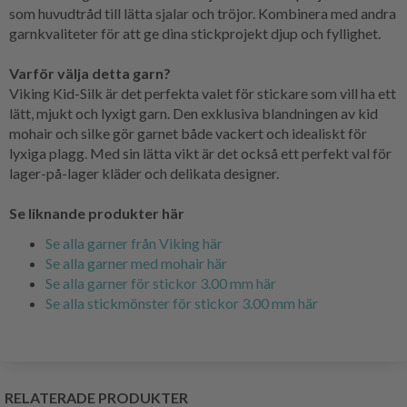
som huvudtråd till lätta sjalar och tröjor. Kombinera med andra
garnkvaliteter för att ge dina stickprojekt djup och fyllighet.
Varför välja detta garn?
Viking Kid-Silk är det perfekta valet för stickare som vill ha ett
lätt, mjukt och lyxigt garn. Den exklusiva blandningen av kid
mohair och silke gör garnet både vackert och idealiskt för
lyxiga plagg. Med sin lätta vikt är det också ett perfekt val för
lager-på-lager kläder och delikata designer.
Se liknande produkter här
Se alla garner från Viking här
Se alla garner med mohair här
Se alla garner för stickor 3.00 mm här
Se alla stickmönster för stickor 3.00 mm här
RELATERADE PRODUKTER