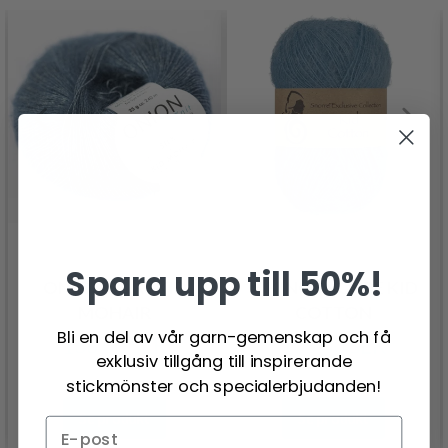
Spara upp till 50%!
ONION SILK+KID
VIKING SNORRE KID
MOHAIR
COTTON
Bli en del av vår garn-gemenskap och få
166.00 SEK
105.00 SEK
exklusiv tillgång till inspirerande
stickmönster och specialerbjudanden!
Se produkt
Se produkt