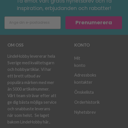
Ta emot vårt gratis nyhetsbrev och få
inspiration, erbjudanden och rabatter!
Prenumerera
OM OSS
KONTO
LindeHobby levererar hela
Mit
Sverige med kvalitetsgarn
konto
och hobbyartiklar. Vi har
Adressboks
ett brett utbud av
kontakter
populära märken med mer
än 5000 artikelnummer.
Önskelista
Vårt team strävar efter att
ge dig bästa möjliga service
Orderhistorik
och snabbaste leverans
Nyhetsbrev
när som helst.
Se laget
bakom LindeHobby här.
.