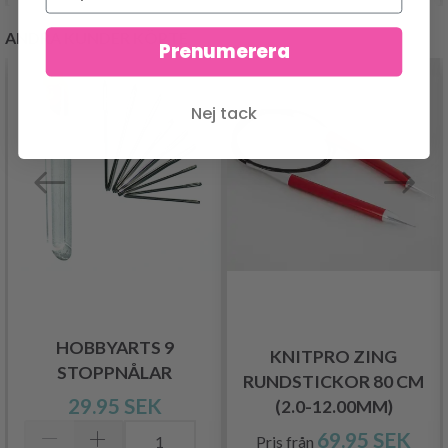
ANDRA KUNDER KÖPTE
Prenumerera
Nej tack
HOBBYARTS 9
KNITPRO ZING
STOPPNÅLAR
RUNDSTICKOR 80 CM
29.95 SEK
(2.0-12.00MM)
69.95 SEK
Pris från