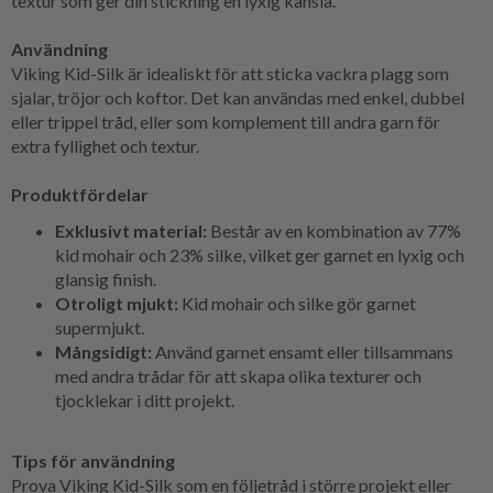
textur som ger din stickning en lyxig känsla.
Användning
Viking Kid-Silk är idealiskt för att sticka vackra plagg som
sjalar, tröjor och koftor. Det kan användas med enkel, dubbel
eller trippel tråd, eller som komplement till andra garn för
extra fyllighet och textur.
Produktfördelar
Exklusivt material:
Består av en kombination av 77%
kid mohair och 23% silke, vilket ger garnet en lyxig och
glansig finish.
Otroligt mjukt:
Kid mohair och silke gör garnet
supermjukt.
Mångsidigt:
Använd garnet ensamt eller tillsammans
med andra trådar för att skapa olika texturer och
tjocklekar i ditt projekt.
Tips för användning
Prova Viking Kid-Silk som en följetråd i större projekt eller