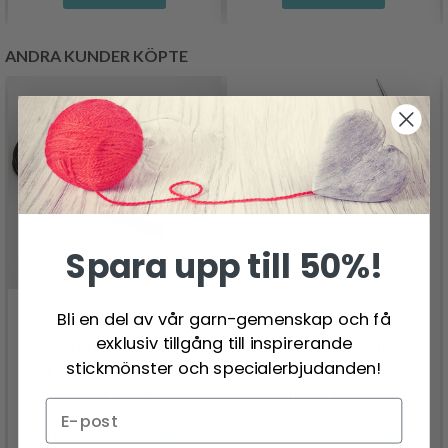
ANDRA KUNDER KÖPTE
Spara upp till 50%!
Bli en del av vår garn-gemenskap och få
exklusiv tillgång till inspirerande
KNITPRO ZING
ADDIPREMIUM
stickmönster och specialerbjudanden!
RUNDSTICKOR 40 CM
CLASSIC
(2.0-8.00MM)
RUNDSTICKOR
(FASTA) 40 CM (2.00–
69.95 SEK
77.95 SEK
Pris från
Pris från
12.00 MM)