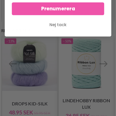
Prenumerera
Se produkt
Se produkt
Nej tack
REKOMMENDERAS FÖR DIG
- 13%
- 50%
LINDEHOBBY RIBBON
DROPS KID-SILK
LUX
48.95 SEK
55.95 SEK
36.95 SEK