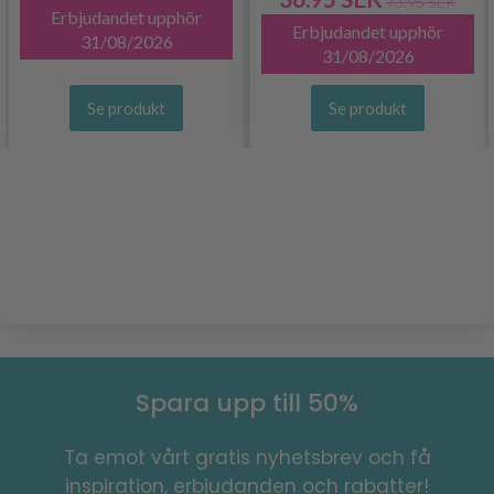
73.95 SEK
Erbjudandet upphör
Erbjudandet upphör
31/08/2026
31/08/2026
Se produkt
Se produkt
Spara upp till 50%
Ta emot vårt gratis nyhetsbrev och få
inspiration, erbjudanden och rabatter!