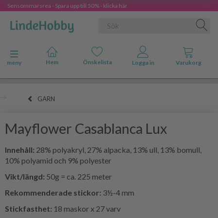
Sensommarsrea - Spara upp till 50% - klicka här
Ändra navigering
meny
GARN
Mayflower Casablanca Lux
Innehåll:
28% polyakryl, 27% alpacka, 13% ull, 13% bomull,
10% polyamid och 9% polyester
Vikt/längd:
50g = ca. 225 meter
Rekommenderade stickor:
3½-4 mm
Stickfasthet:
18 maskor x 27 varv