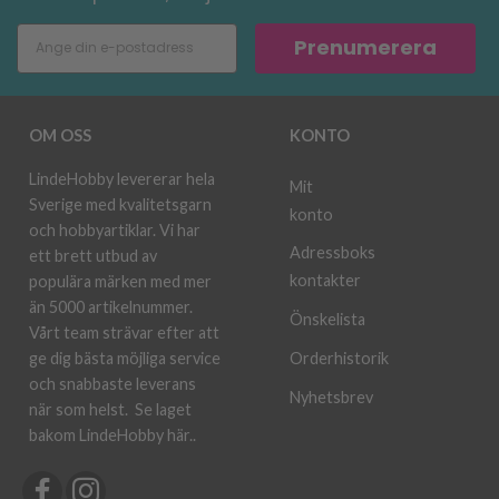
Prenumerera
OM OSS
KONTO
LindeHobby levererar hela
Mit
Sverige med kvalitetsgarn
konto
och hobbyartiklar. Vi har
Adressboks
ett brett utbud av
kontakter
populära märken med mer
än 5000 artikelnummer.
Önskelista
Vårt team strävar efter att
ge dig bästa möjliga service
Orderhistorik
och snabbaste leverans
Nyhetsbrev
när som helst.
Se laget
bakom LindeHobby här.
.