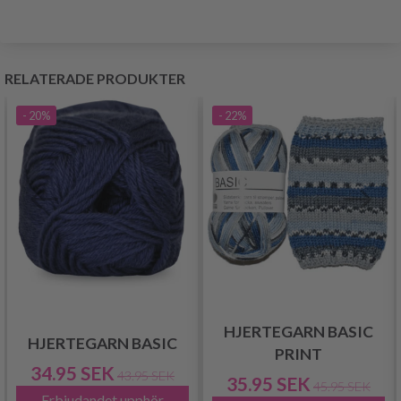
RELATERADE PRODUKTER
- 20%
- 22%
HJERTEGARN BASIC
HJERTEGARN BASIC
PRINT
34.95 SEK
43.95 SEK
35.95 SEK
45.95 SEK
Erbjudandet upphör