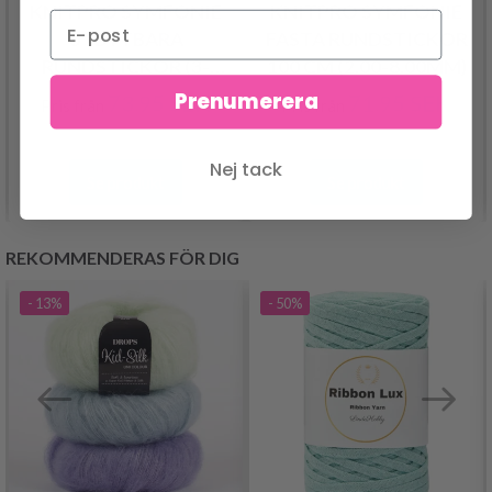
KNITPRO SYMFONIE
KNITPRO SYMFONIE
UTBYTBARA
FASTA RUNDSTICKOR
RUNDSTICKOR (3-
100 CM (2.00-8.00MM)
15.00 MM)
Prenumerera
73.95 SEK
71.95 SEK
Pris från
Pris från
Nej tack
Se produkt
Se produkt
REKOMMENDERAS FÖR DIG
- 13%
- 50%