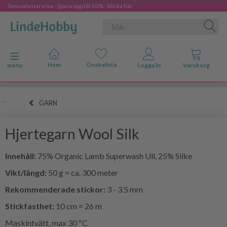
Sensommarsrea - Spara upp till 50% - klicka här
Ändra navigering
meny
GARN
Hjertegarn Wool Silk
Innehåll:
75% Organic Lamb Superwash Ull, 25% Silke
Vikt/längd:
50 g = ca. 300 meter
Rekommenderade stickor:
3 - 3.5 mm
Stickfasthet:
10 cm = 26 m
Maskintvätt, max 30 ºC