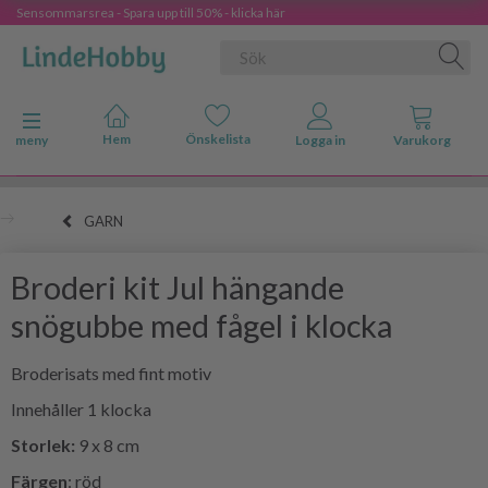
Sensommarsrea - Spara upp till 50% - klicka här
Ändra navigering
meny
GARN
Broderi kit Jul hängande
snögubbe med fågel i klocka
Broderisats med fint motiv
Innehåller 1 klocka
Storlek:
9 x 8 cm
Färgen
: röd