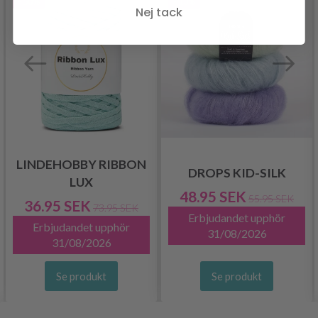
- 50%
- 13%
Nej tack
LINDEHOBBY RIBBON
DROPS KID-SILK
LUX
48.95 SEK
55.95 SEK
36.95 SEK
73.95 SEK
Erbjudandet upphör
Erbjudandet upphör
31/08/2026
31/08/2026
Se produkt
Se produkt