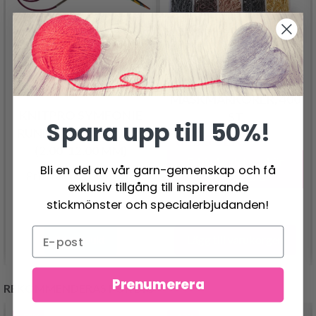
LINDEHOBBY METAL
MASKMARKÖRER, 400
KNITPRO SYMFONIE
ST
Spara upp till 50%!
RUNDSTICKOR 60 CM
64.95 SEK
130.00 SEK
(2.00-12.00 MM)
Erbjudandet upphör
Bli en del av vår garn-gemenskap och få
89.95 SEK
Pris från
31/08/2026
exklusiv tillgång till inspirerande
stickmönster och specialerbjudanden!
Lägg till varukorgen
Se produkt
Prenumerera
REKOMMENDERAS FÖR DIG