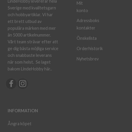
LindeHobby levererar hela
Mit
Sverige med kvalitetsgarn
konto
och hobbyartiklar. Vi har
Adressboks
ett brett utbud av
kontakter
populära märken med mer
än 5000 artikelnummer.
Önskelista
Vårt team strävar efter att
ge dig bästa möjliga service
Orderhistorik
och snabbaste leverans
Nyhetsbrev
när som helst.
Se laget
bakom LindeHobby här.
.
INFORMATION
Ångra köpet