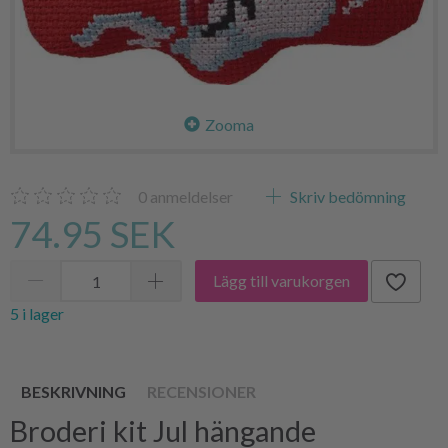
Zooma
0
anmeldelser
Skriv bedömning
74.95 SEK
Lägg till varukorgen
5 i lager
BESKRIVNING
RECENSIONER
Broderi kit Jul hängande