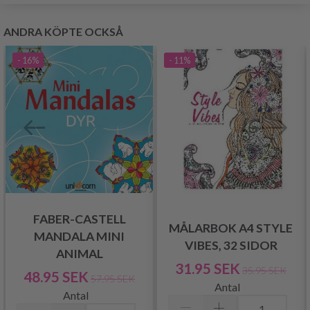
ANDRA KÖPTE OCKSÅ
- 16%
- 11%
FABER-CASTELL
MÅLARBOK A4 STYLE
MANDALA MINI
VIBES, 32 SIDOR
ANIMAL
31.95 SEK
35.95 SEK
48.95 SEK
57.95 SEK
Antal
Antal