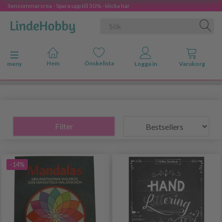
Sensommarsrea - Spara upp till 50% - klicka här
Ändra navigering
meny
Filter
-14%