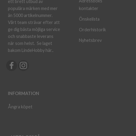
Adressboks
ett brett utbud av
kontakter
populära märken med mer
än 5000 artikelnummer.
Önskelista
Vårt team strävar efter att
ge dig bästa möjliga service
Orderhistorik
och snabbaste leverans
Nyhetsbrev
när som helst.
Se laget
bakom LindeHobby här.
.
INFORMATION
Ångra köpet