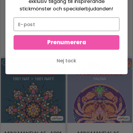
exklusiv tillgång till inspirerande
stickmönster och specialerbjudanden!
MANDALAS
MANDALAS
POSTCARDS TO
POSTCARDS TO
COLOUR - FLOWERS
COLOUR - CRYSTALS
Prenumerera
60.95 SEK
60.95 SEK
Nej tack