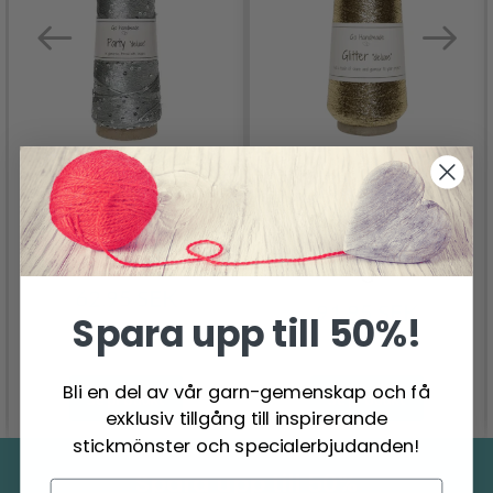
GO HANDMADE
GO HANDMADE PARTY
GLITTER "DELUXE" 60
DELUXE
G
62.95 SEK
91.95 SEK
Spara upp till 50%!
Bli en del av vår garn-gemenskap och få
Se produkt
Se produkt
exklusiv tillgång till inspirerande
stickmönster och specialerbjudanden!
Spara upp till 50%