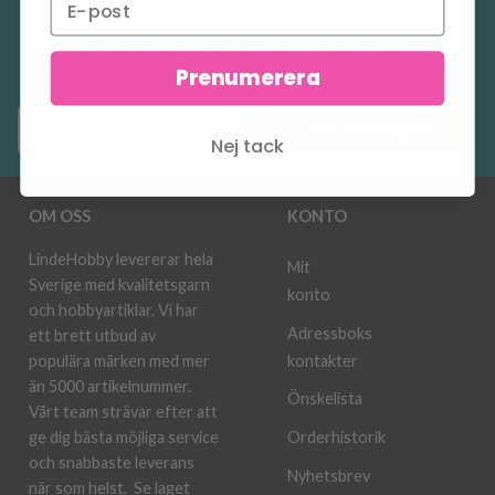
Ta emot vårt gratis nyhetsbrev och få
inspiration, erbjudanden och rabatter!
Prenumerera
Prenumerera
Nej tack
OM OSS
KONTO
LindeHobby levererar hela
Mit
Sverige med kvalitetsgarn
konto
och hobbyartiklar. Vi har
Adressboks
ett brett utbud av
kontakter
populära märken med mer
än 5000 artikelnummer.
Önskelista
Vårt team strävar efter att
ge dig bästa möjliga service
Orderhistorik
och snabbaste leverans
Nyhetsbrev
när som helst.
Se laget