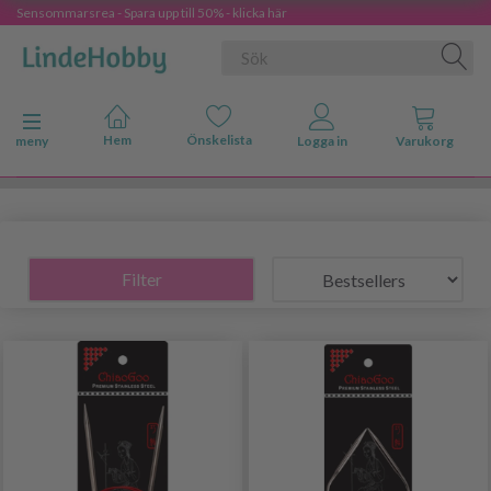
Sensommarsrea - Spara upp till 50% - klicka här
Ändra navigering
meny
Filter