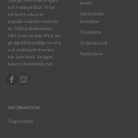
Sverige med kvalitetsgarn
konto
och hobbyartiklar. Vi har
Adressboks
ett brett utbud av
kontakter
populära märken med mer
än 5000 artikelnummer.
Önskelista
Vårt team strävar efter att
ge dig bästa möjliga service
Orderhistorik
och snabbaste leverans
Nyhetsbrev
när som helst.
Se laget
bakom LindeHobby här.
.
INFORMATION
Ångra köpet