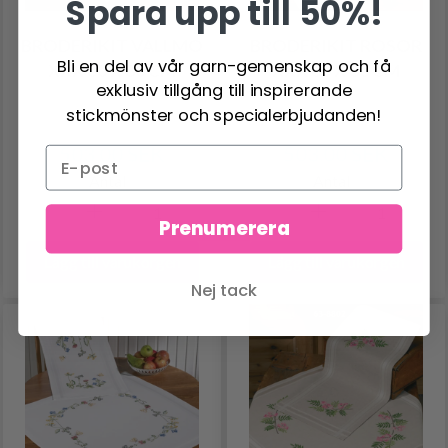
Spara upp till 50%!
BRODERIKIT VALLMO
BRODERIKIT ROSOR
Bli en del av vår garn-gemenskap och få
XXX 80 X 80 CM
XXX 80 X 80 CM
exklusiv tillgång till inspirerande
stickmönster och specialerbjudanden!
503.00 SEK
503.00 SEK
Antal
Antal
Prenumerera
Lägg till varukorgen
Lägg till varukorgen
Nej tack