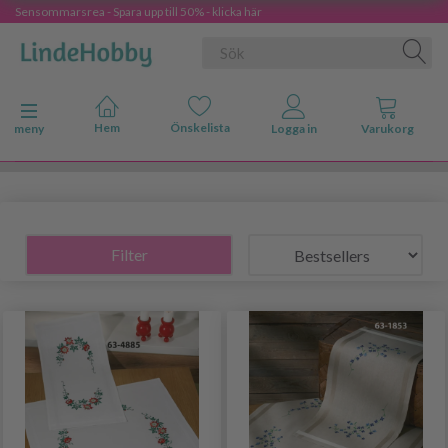
Sensommarsrea - Spara upp till 50% - klicka här
Ändra navigering
meny
Filter