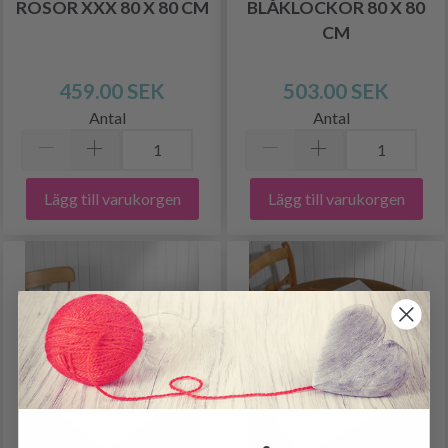
ROSOR XXX 80 X 80 CM
BLÅKLOCKOR 80 X 80
CM
459.00 SEK
503.00 SEK
Antal
Antal
Lägg till varukorgen
Lägg till varukorgen