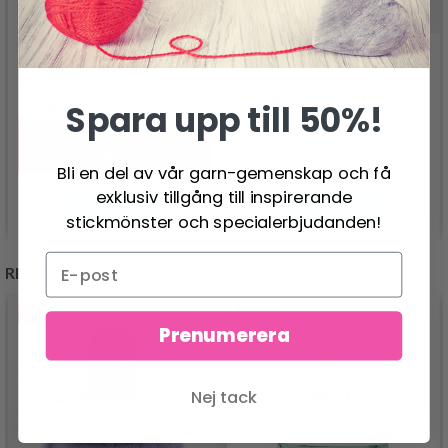
SCHEEPJES CATONA
DROPS KARISMA
24.95 SEK
Spara upp till 50%!
30.95 SEK
26.95 SEK
Erbjudandet upphör
12/08/2026
Bli en del av vår garn-gemenskap och få
exklusiv tillgång till inspirerande
Se produkt
Se produkt
stickmönster och specialerbjudanden!
REKOMMENDERAS FÖR DIG
- 13%
- 50%
Prenumerera
Nej tack