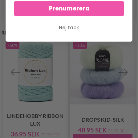
Prenumerera
Se produkt
Se produkt
Nej tack
REKOMMENDERAS FÖR DIG
- 50%
- 13%
LINDEHOBBY RIBBON
DROPS KID-SILK
LUX
48.95 SEK
55.95 SEK
36.95 SEK
73.95 SEK