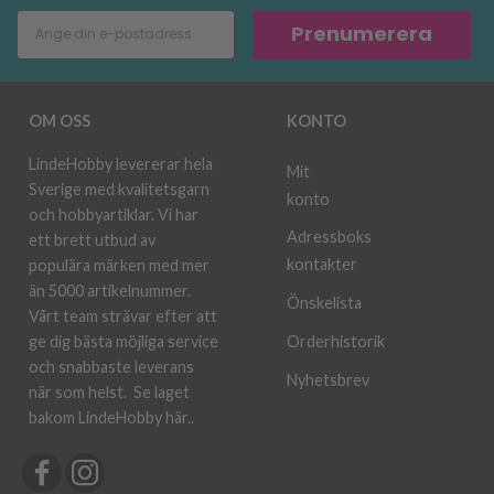
Prenumerera
OM OSS
KONTO
LindeHobby levererar hela
Mit
Sverige med kvalitetsgarn
konto
och hobbyartiklar. Vi har
Adressboks
ett brett utbud av
kontakter
populära märken med mer
än 5000 artikelnummer.
Önskelista
Vårt team strävar efter att
ge dig bästa möjliga service
Orderhistorik
och snabbaste leverans
Nyhetsbrev
när som helst.
Se laget
bakom LindeHobby här.
.