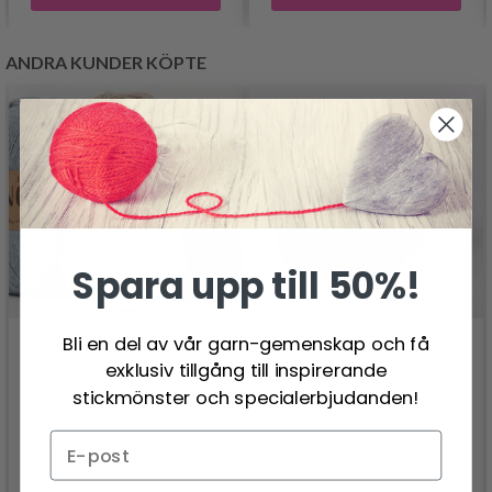
ANDRA KUNDER KÖPTE
Spara upp till 50%!
Bli en del av vår garn-gemenskap och få
exklusiv tillgång till inspirerande
stickmönster och specialerbjudanden!
DROPS NORD
DROPS PUNA
29.95 SEK
37.95 SEK
Pris från