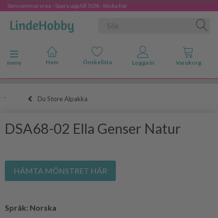
Sensommarsrea - Spara upp till 50% - klicka här
Ändra navigering
meny
Du Store Alpakka
DSA68-02 Ella Genser Natur
HÄMTA MÖNSTRET HÄR
Språk: Norska