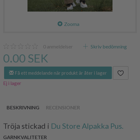
Zooma
0
anmeldelser
Skriv bedömning
0.00 SEK
Få ett meddelande när produkt är åter i lager
Ej i lager
BESKRIVNING
RECENSIONER
Tröja stickad i
Du Store Alpakka Pus.
GARNKVALITETER