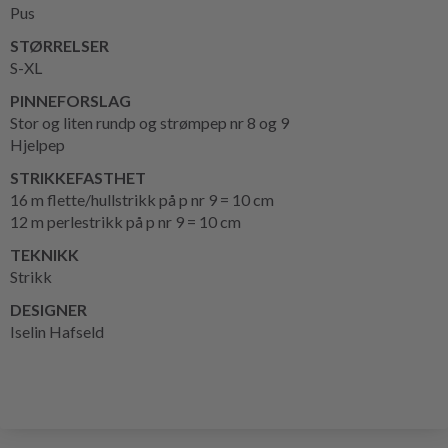
Pus
STØRRELSER
S-XL
PINNEFORSLAG
Stor og liten rundp og strømpep nr 8 og 9
Hjelpep
STRIKKEFASTHET
16 m flette/hullstrikk på p nr 9 = 10 cm
12 m perlestrikk på p nr 9 = 10 cm
TEKNIKK
Strikk
DESIGNER
Iselin Hafseld