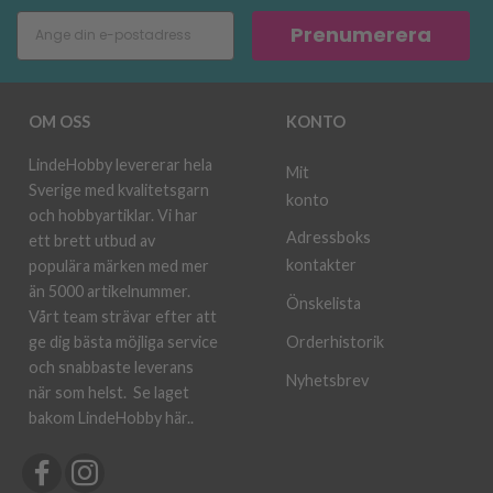
Prenumerera
OM OSS
KONTO
LindeHobby levererar hela
Mit
Sverige med kvalitetsgarn
konto
och hobbyartiklar. Vi har
Adressboks
ett brett utbud av
kontakter
populära märken med mer
än 5000 artikelnummer.
Önskelista
Vårt team strävar efter att
ge dig bästa möjliga service
Orderhistorik
och snabbaste leverans
Nyhetsbrev
när som helst.
Se laget
bakom LindeHobby här.
.