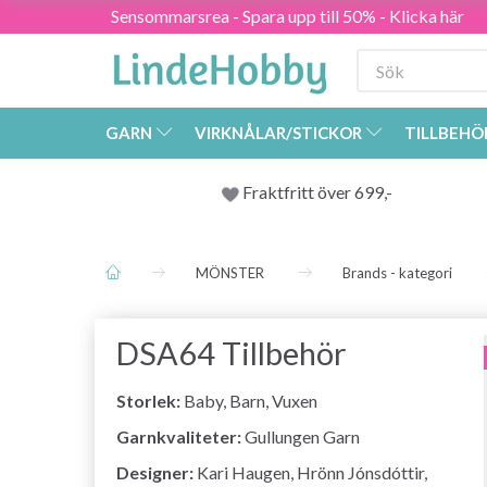
Sensommarsrea - Spara upp till 50% - Klicka här
GARN
VIRKNÅLAR/STICKOR
TILLBEHÖ
Fraktfritt över 699,-
MÖNSTER
Brands - kategori
DSA64 Tillbehör
Storlek:
Baby, Barn, Vuxen
Garnkvaliteter:
Gullungen Garn
Designer:
Kari Haugen, Hrönn Jónsdóttir,