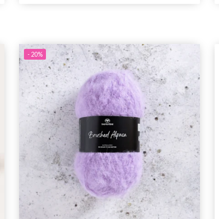
exklusiv tillgång till inspirerande
stickmönster och specialerbjudanden!
- 20%
Prenumerera
Nej tack