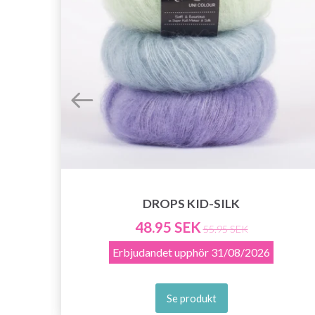
DROPS KID-SILK
48.95 SEK
55.95 SEK
Erbjudandet upphör
31/08/2026
Se produkt