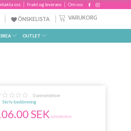
ntakta oss
Frakt og leverans
Om oss
VARUKORG
ÖNSKELISTA
SREA
OUTLET
0
anmeldelser
Skriv bedömning
106.00 SEK
125.00 SEK