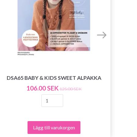
D
DSA65 BABY & KIDS SWEET ALPAKKA
106.00 SEK
125.00 SEK
Lägg till varukorgen