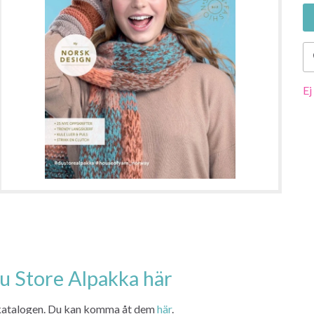
Ej
Du Store Alpakka här
är katalogen. Du kan komma åt dem
här
.