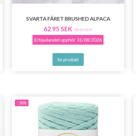
SVARTA FÅRET BRUSHED ALPACA
62.95 SEK
78.95 SEK
Erbjudandet upphör
31/08/2026
Se produkt
- 50%