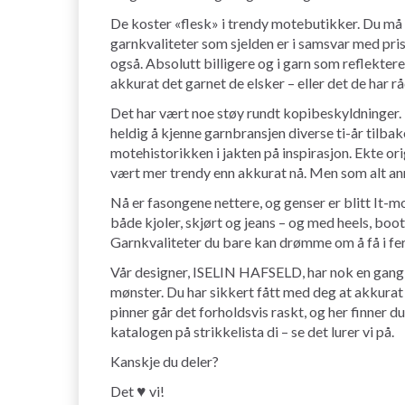
De koster «flesk» i trendy motebutikker. Du må 
garnkvaliteter som sjelden er i samsvar med prisl
også. Absolutt billigere og i garn som reflektere
akkurat det garnet de elsker – eller det de har råd
Det har vært noe støy rundt kopibeskyldninger. Me
heldig å kjenne garnbransjen diverse ti-år tilba
motehistorikken i jakten på inspirasjon. Ekte ori
vært mer trendy enn akkurat nå. Men som alt ann
Nå er fasongene nettere, og genser er blitt It-m
både kjoler, skjørt og jeans – og med heels, boot
Garnkvaliteter du bare kan drømme om å få i fe
Vår designer, ISELIN HAFSELD, har nok en gang
mønster. Du har sikkert fått med deg at akkurat
pinner går det forholdsvis raskt, og her finner 
katalogen på strikkelista di – se det lurer vi på.
Kanskje du deler?
Det ♥ vi!