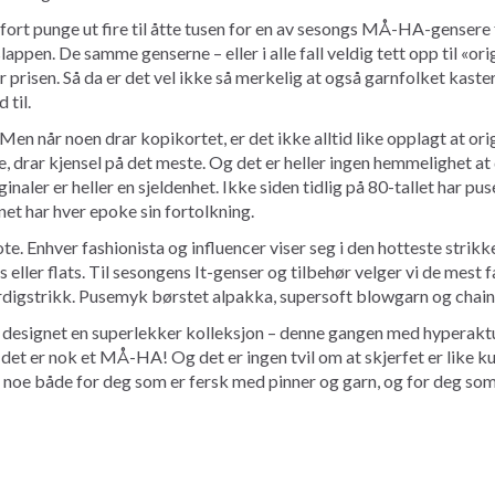
fort punge ut fire til åtte tusen for en av sesongs MÅ-HA-gensere
appen. De samme genserne – eller i alle fall veldig tett opp til «ori
r prisen. Så da er det vel ikke så merkelig at også garnfolket kaste
 til.
n når noen drar kopikortet, er det ikke alltid like opplagt at origi
ke, drar kjensel på det meste. Og det er heller ingen hemmelighet a
ginaler er heller en sjeldenhet. Ikke siden tidlig på 80-tallet har p
et har hver epoke sin fortolkning.
ote. Enhver fashionista og influencer viser seg i den hotteste str
s eller flats. Til sesongens It-genser og tilbehør velger vi de mest
rdigstrikk. Pusemyk børstet alpakka, supersoft blowgarn og chain
 designet en superlekker kolleksjon – denne gangen med hyperak
 det er nok et MÅ-HA! Og det er ingen tvil om at skjerfet er like
du noe både for deg som er fersk med pinner og garn, og for deg som 