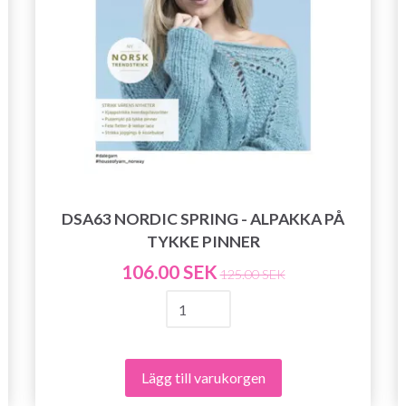
DSA63 NORDIC SPRING - ALPAKKA PÅ
TYKKE PINNER
106.00 SEK
125.00 SEK
Spara upp till 50%!
Lägg till varukorgen
Bli en del av vår garn-gemenskap och få