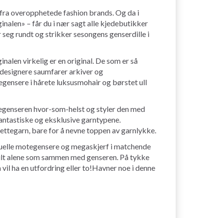
 fra overopphetede fashion brands. Og da i
ginalen» – får du i nær sagt alle kjedebutikker
r seg rundt og strikker sesongens genserdille i
nalen virkelig er en original. De som er så
t designere saumfarer arkiver og
usegensere i hårete luksusmohair og børstet ull
ikkegenseren hvor-som-helst og styler den med
 fantastiske og eksklusive garntypene.
ettegarn, bare for å nevne toppen av garnlykke.
tuelle motegensere og megaskjerf i matchende
 kult alene som sammen med genseren. På tykke
vil ha en utfordring eller to!Havner noe i denne