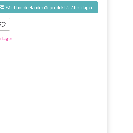
Få ett meddelande när produkt är åter i lager
 i lager