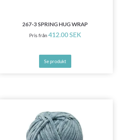
51-
267-3 SPRING HUG WRAP
412.00 SEK
Pris från
Se produkt