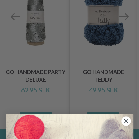
GO HANDMADE PARTY
GO HANDMADE
DELUXE
TEDDY
62.95 SEK
49.95 SEK
Se produkt
Se produkt