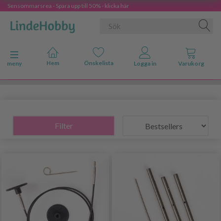
Sensommarsrea - Spara upp till 50% - klicka här
Ändra navigering
meny
Filter