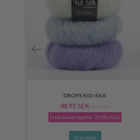
DROPS KID-SILK
48.95 SEK
55.95 SEK
Erbjudandet upphör
31/08/2026
Se produkt