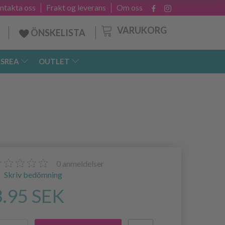
ntakta oss
Frakt og leverans
Om oss
VARUKORG
ÖNSKELISTA
SREA
OUTLET
0
anmeldelser
Skriv bedömning
3.95 SEK