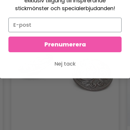
exklusiv tillgång till inspirerande
stickmönster och specialerbjudanden!
Prenumerera
Nej tack