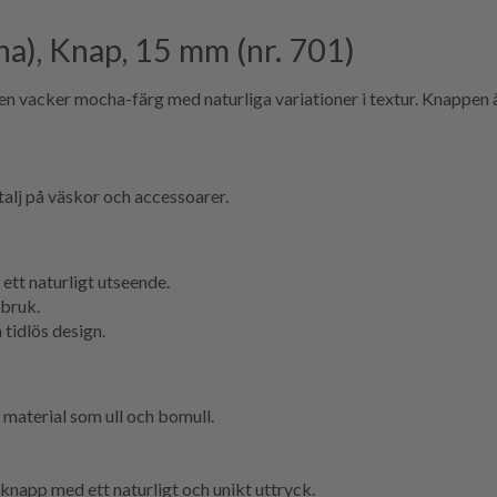
a), Knap, 15 mm (nr. 701)
vacker mocha-färg med naturliga variationer i textur. Knappen är 
talj på väskor och accessoarer.
 ett naturligt utseende.
sbruk.
tidlös design.
a material som ull och bomull.
en knapp med ett naturligt och unikt uttryck.