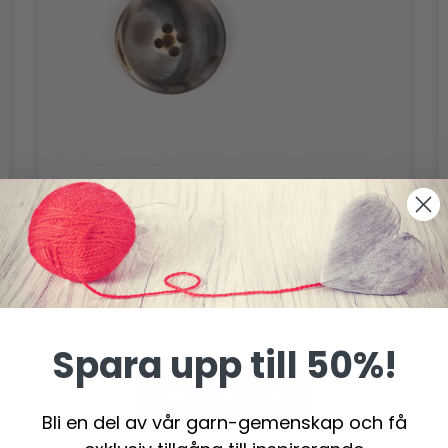
DROPS IMITERAT TRÄ (MOCHA), KNAP,
23 MM (NR. 702)
8.95 SEK
Spara upp till 50%!
Lägg till varukorgen
Bli en del av vår garn-gemenskap och få