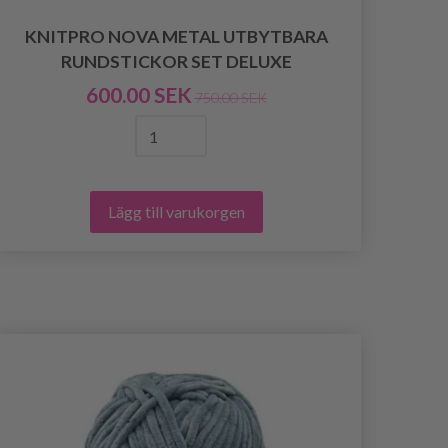
KNITPRO NOVA METAL UTBYTBARA
RUNDSTICKOR SET DELUXE
RU
600.00 SEK
750.00 SEK
Lägg till varukorgen