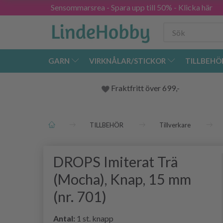
Sensommarsrea - Spara upp till 50% - Klicka här
GARN
VIRKNÅLAR/STICKOR
TILLBEHÖ
Fraktfritt över 699,-
TILLBEHÖR
Tillverkare
DROPS Imiterat Trä
(Mocha), Knap, 15 mm
(nr. 701)
Antal:
1 st. knapp