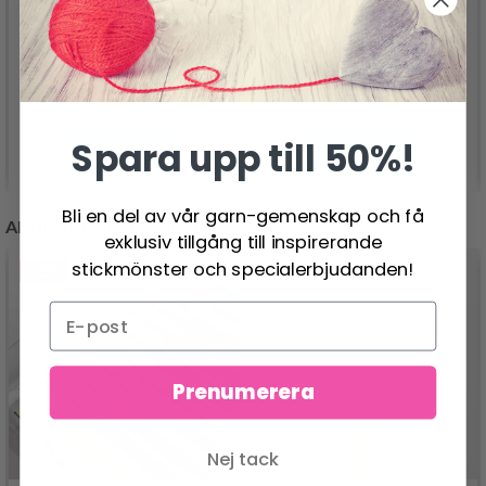
DMC NOVA VITA 4
DMC NOVA VITA 4
GARN MULTI
METALLIC
128.00 SEK
149.00 SEK
Spara upp till 50%!
Se produkt
Se produkt
Bli en del av vår garn-gemenskap och få
ANDRA KUNDER KÖPTE
exklusiv tillgång till inspirerande
stickmönster och specialerbjudanden!
- 25%
Prenumerera
Nej tack