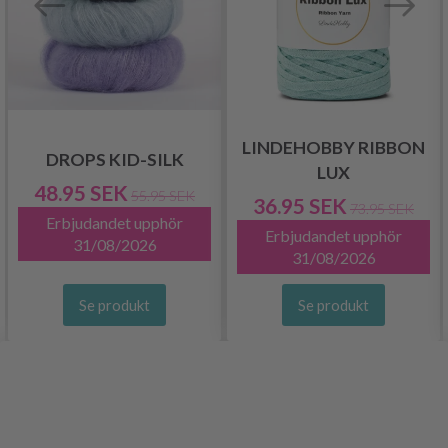
LINDEHOBBY RIBBON
DROPS KID-SILK
LUX
48.95 SEK
55.95 SEK
36.95 SEK
73.95 SEK
Erbjudandet upphör
Erbjudandet upphör
31/08/2026
31/08/2026
Se produkt
Se produkt