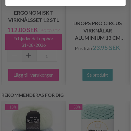
ERGONOMISKT
VIRKNÅLSSET 12 STL
DROPS PRO CIRCUS
112.00 SEK
VIRKNÅLAR
150.00 SEK
ALUMINIUM 13 CM
Erbjudandet upphör
(2.00-12.00 MM)
31/08/2026
23.95 SEK
Pris från
Lägg till varukorgen
Se produkt
REKOMMENDERAS FÖR DIG
- 13%
- 50%