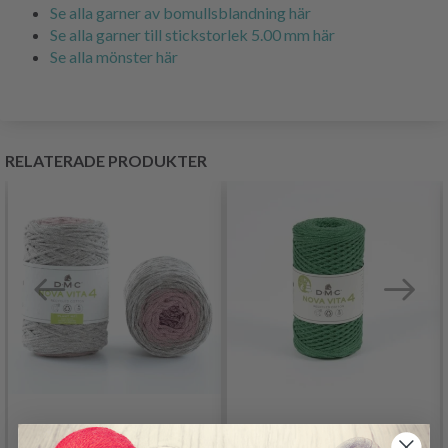
Se alla garner av bomullsblandning här
Se alla garner till stickstorlek 5.00 mm här
Se alla mönster här
RELATERADE PRODUKTER