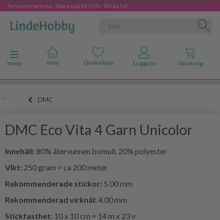
Sensommarsrea - Spara upp till 50% - klicka här
Ändra navigering
meny
DMC
DMC Eco Vita 4 Garn Unicolor
Innehåll:
80% återvunnen bomull, 20% polyester
Vikt:
250 gram = ca 200 meter
Rekommenderade stickor:
5.00 mm
Rekommenderad virknål:
4.00 mm
Stickfasthet:
10 x 10 cm = 14 m x 23 v