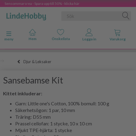
Sensommarsrea - Spara upp till 50% - klicka här
Ändra navigering
meny
Djur & Leksaker
Sansebamse Kit
Kittet inkluderar:
Garn: Little one's Cotton, 100% bomull: 100 g
Säkerhetsögon: 1 par, 10 mm
Träring: D55 mm
Prassel cellofan: 1 stycke, 10 x 10 cm
Mjukt TPE-hjärta: 1 stycke