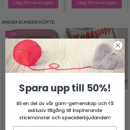
Lägg till varukorgen
Lägg till varukorgen
ANDRA KUNDER KÖPTE
- 25%
Spara upp till 50%!
Bli en del av vår garn-gemenskap och få
HOBBYARTS VIRKNÅL
exklusiv tillgång till inspirerande
SET - SVART/ROSA
VADD 300 GRAM
stickmönster och specialerbjudanden!
139.00 SEK
185.00 SEK
74.95 SEK
Erbjudandet upphör