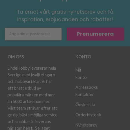
Ta emot vårt gratis nyhetsbrev och få
inspiration, erbjudanden och rabatter!
Prenumerera
OM OSS
KONTO
LindeHobby levererar hela
Mit
Sverige med kvalitetsgarn
konto
och hobbyartiklar. Vi har
Adressboks
ett brett utbud av
kontakter
populära märken med mer
än 5000 artikelnummer.
Önskelista
Vårt team strävar efter att
ge dig bästa möjliga service
Orderhistorik
och snabbaste leverans
Nyhetsbrev
när som helst.
Se laget