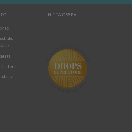
TO
HITTA OSS PÅ
konto
ssboks
akter
elista
rhistorik
tsbrev