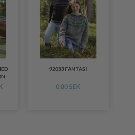
MED
92033 FANTASI
RN
K
0.00 SEK