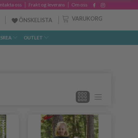
ntakta oss
Frakt og leverans
Om oss
VARUKORG
ÖNSKELISTA
SREA
OUTLET