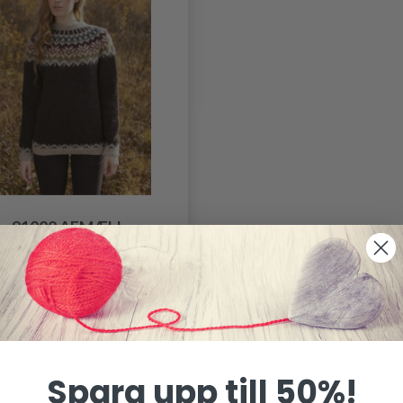
91000 AFMÆLI
0.00 SEK
Spara upp till 50%!