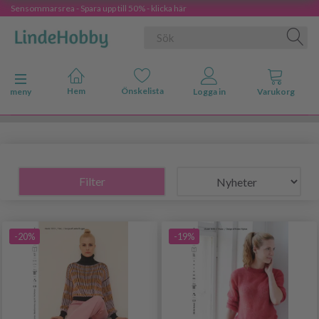
Sensommarsrea - Spara upp till 50% - klicka här
Ändra navigering
meny
Filter
-20%
-19%