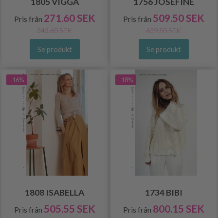
1805 VIGGA
1756 JOSEFINE
271.60 SEK
509.50 SEK
Pris från
Pris från
343.60 SEK
639.50 SEK
Se produkt
Se produkt
-16%
-18%
1808 ISABELLA
1734 BIBI
505.55 SEK
800.15 SEK
Pris från
Pris från