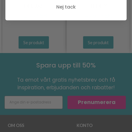
DELUXE
TEDDY
Nej tack
62.95 SEK
49.95 SEK
Se produkt
Se produkt
Spara upp till 50%
Ta emot vårt gratis nyhetsbrev och få
inspiration, erbjudanden och rabatter!
Prenumerera
OM OSS
KONTO