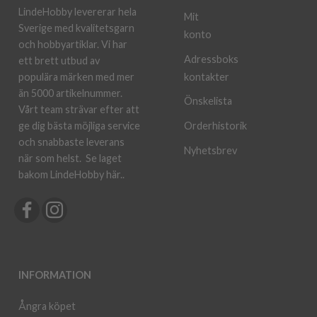
LindeHobby levererar hela
Mit
Sverige med kvalitetsgarn
konto
och hobbyartiklar. Vi har
Adressboks
ett brett utbud av
kontakter
populära märken med mer
än 5000 artikelnummer.
Önskelista
Vårt team strävar efter att
ge dig bästa möjliga service
Orderhistorik
och snabbaste leverans
Nyhetsbrev
när som helst.
Se laget
bakom LindeHobby här.
.
INFORMATION
Ångra köpet