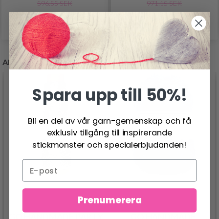
596.55 SEK
971.15 SEK
Se produkt
Se produkt
ANDRA KÖPTE OCKSÅ
Spara upp till 50%!
Bli en del av vår garn-gemenskap och få
exklusiv tillgång till inspirerande
stickmönster och specialerbjudanden!
Prenumerera
GO HANDMADE PARTY
GO HANDMADE