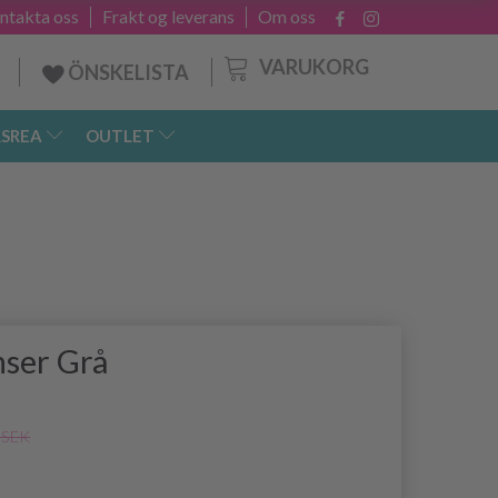
ntakta oss
Frakt og leverans
Om oss
VARUKORG
ÖNSKELISTA
SREA
OUTLET
ser Grå
 SEK