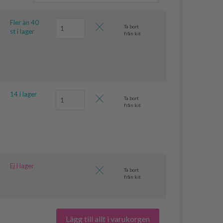
Fler än 40
Ta bort
st i lager
från kit
14 i lager
Ta bort
från kit
Ej i lager
Ta bort
från kit
Lägg till allt i varukorgen