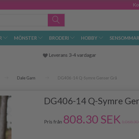
Ko
R
MÖNSTER
BRODERI
HOBBY
SENSOMMAR
Leverans 3-4 vardagar
Dale Garn
DG406-14 Q-Symre Genser Grå
DG406-14 Q-Symre Gen
808.30 SEK
Pris från
1,068.30