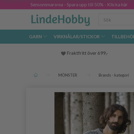
Sensommarsrea - Spara upp till 50% - Klicka här
GARN
VIRKNÅLAR/STICKOR
TILLBEHÖ
Fraktfritt över 699,-
MÖNSTER
Brands - kategori