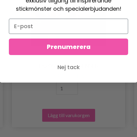
exklusiv tillgång till inspirerande
stickmönster och specialerbjudanden!
Prenumerera
DG392-10 EIRA GENSER
Nej tack
792.00 SEK
Lägg till varukorgen