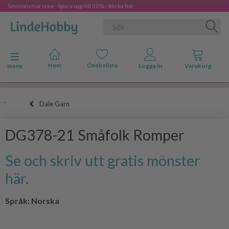
Sensommarsrea - Spara upp till 50% - klicka här
Ändra navigering
meny
Dale Garn
DG378-21 Småfolk Romper
Se och skriv utt gratis mönster
här.
Språk: Norska