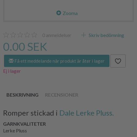
Zooma
0
anmeldelser
Skriv bedömning
0.00 SEK
Få ett meddelande när produkt är åter i lager
Ej i lager
BESKRIVNING
RECENSIONER
Romper stickad i
Dale Lerke Pluss.
GARNKVALITETER
Lerke Pluss