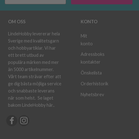
OM OSS
KONTO
LindeHobby levererar hela
Mit
Sverige med kvalitetsgarn
konto
och hobbyartiklar. Vi har
Adressboks
ett brett utbud av
kontakter
populära märken med mer
än 5000 artikelnummer.
Önskelista
Vårt team strävar efter att
ge dig bästa möjliga service
Orderhistorik
och snabbaste leverans
Nyhetsbrev
när som helst.
Se laget
bakom LindeHobby här.
.