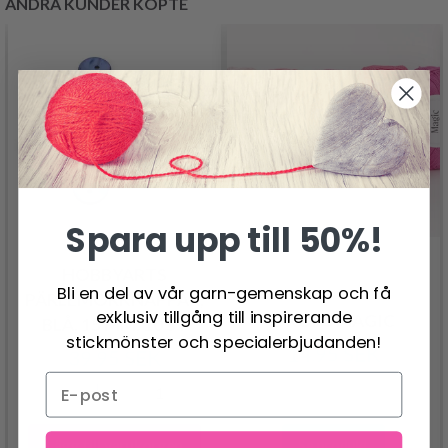
ANDRA KUNDER KÖPTE
Spara upp till 50%!
HOBBYARTS
Bli en del av vår garn-gemenskap och få
PÄRLEMORKNAPPAR,
exklusiv tillgång till inspirerande
DROPS MAGIC
BLÅ, 15 MM, 10 ST
stickmönster och specialerbjudanden!
14.95 SEK
39.95 SEK
Lägg till varukorgen
Se produkt