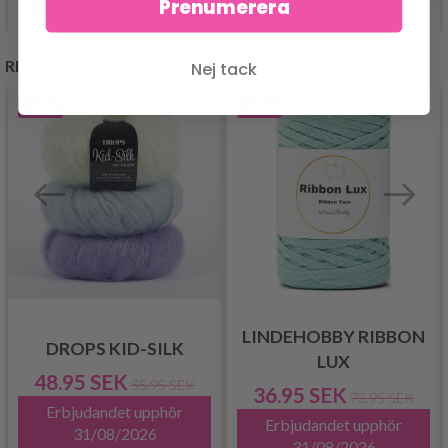
Prenumerera
REKOMMENDERAS FÖR DIG
Nej tack
- 13%
- 50%
LINDEHOBBY RIBBON
DROPS KID-SILK
LUX
48.95 SEK
55.95 SEK
36.95 SEK
73.95 SEK
Erbjudandet upphör
Erbjudandet upphör
31/08/2026
31/08/2026