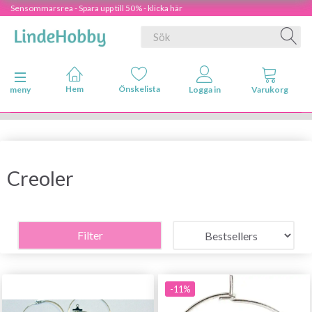
Sensommarsrea - Spara upp till 50% - klicka här
Ändra navigering
meny
Creoler
Filter
-11%