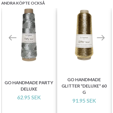
ANDRA KÖPTE OCKSÅ
GO HANDMADE
GO HANDMADE PARTY
Spara upp till 50%!
GLITTER "DELUXE" 60
DELUXE
G
62.95 SEK
91.95 SEK
Bli en del av vår garn-gemenskap och få
exklusiv tillgång till inspirerande