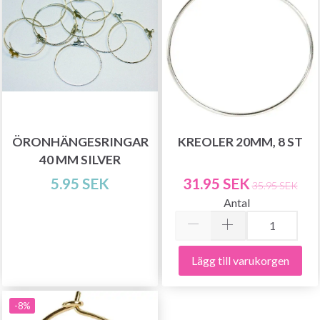
ÖRONHÄNGESRINGAR
KREOLER 20MM, 8 ST
40 MM SILVER
5.95 SEK
31.95 SEK
35.95 SEK
Antal
Lägg till varukorgen
-8%