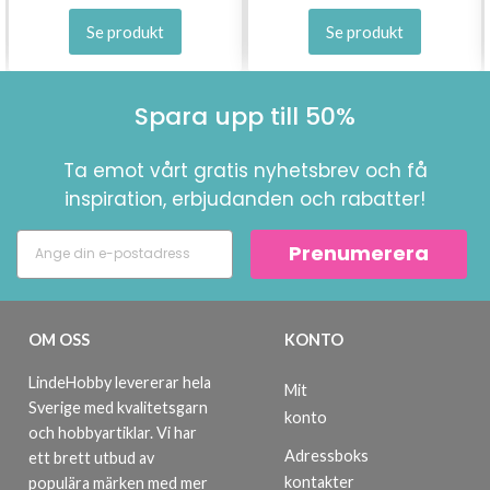
stickmönster och specialerbjudanden!
Se produkt
Se produkt
Spara upp till 50%
Prenumerera
Ta emot vårt gratis nyhetsbrev och få
Nej tack
inspiration, erbjudanden och rabatter!
Prenumerera
OM OSS
KONTO
LindeHobby levererar hela
Mit
Sverige med kvalitetsgarn
konto
och hobbyartiklar. Vi har
Adressboks
ett brett utbud av
kontakter
populära märken med mer