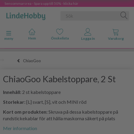
Sensommarsrea - Spara upp till 50% - klicka här
Ändra navigering
meny
ChiaoGoo
ChiaoGoo Kabelstoppare, 2 St
Innehåll:
2 st kabelstoppare
Storlekar:
[L] svart, [S], vit och MINI röd
Kort om produkten:
Skruva på dessa kabelstoppare på
rundstickekablar för att hålla maskorna säkert på plats
Mer information