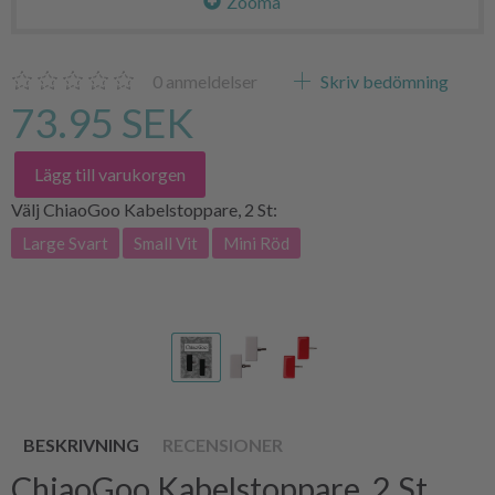
Zooma
0
anmeldelser
Skriv bedömning
73.95 SEK
Lägg till varukorgen
Välj
ChiaoGoo Kabelstoppare, 2 St:
Large Svart
Small Vit
Mini Röd
BESKRIVNING
RECENSIONER
ChiaoGoo Kabelstoppare, 2 St