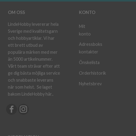
OM OSS
KONTO
LindeHobby levererar hela
Mit
Sverige med kvalitetsgarn
konto
och hobbyartiklar. Vi har
Adressboks
ett brett utbud av
kontakter
populära märken med mer
än 5000 artikelnummer.
Önskelista
Vårt team strävar efter att
ge dig bästa möjliga service
Orderhistorik
och snabbaste leverans
Nyhetsbrev
när som helst.
Se laget
bakom LindeHobby här.
.