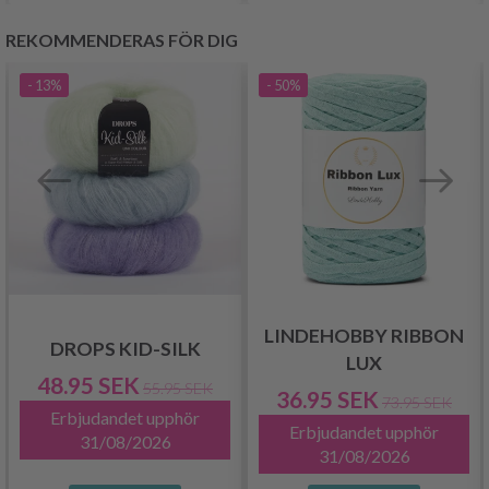
REKOMMENDERAS FÖR DIG
- 13%
- 50%
LINDEHOBBY RIBBON
DROPS KID-SILK
LUX
48.95 SEK
55.95 SEK
36.95 SEK
73.95 SEK
Erbjudandet upphör
Erbjudandet upphör
31/08/2026
31/08/2026