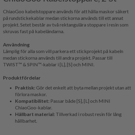
ChiaoGoo kabelstoppare används för att hålla maskor säkert
på rundstickekablar medan stickorna används till ett annat
projekt. Setet består av två rektangulära stoppare i resin som
skruvas fast på kabeländarna.
Användning
Lämplig för alla som vill parkera ett stickprojekt på kabeln
medan stickorna används till andra projekt. Passar till
TWIST™ & SPIN™-kablar i [L], [S] och MINI.
Produktfördelar
Praktisk:
Gör det enkelt att byta mellan projekt utan att
förlora maskor.
Kompatibilitet:
Passar både [S], [L] och MINI
ChiaoGoo-kablar.
Hållbart material:
Tillverkad i robust resin för lång
hållbarhet.