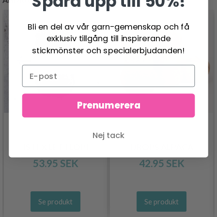
Spara upp till 50%!
Bli en del av vår garn-gemenskap och få
exklusiv tillgång till inspirerande
stickmönster och specialerbjudanden!
Prenumerera
Nej tack
ÍSTEX LÉTTLOPI
DROPS ALPACA
53.95 SEK
42.95 SEK
Se produkt
Se produkt