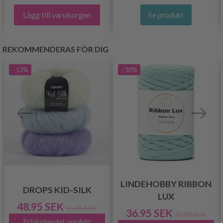
Lägg till varukorgen
Se produkt
REKOMMENDERAS FÖR DIG
- 13%
- 50%
LINDEHOBBY RIBBON
DROPS KID-SILK
LUX
48.95 SEK
55.95 SEK
36.95 SEK
73.95 SEK
Erbjudandet upphör