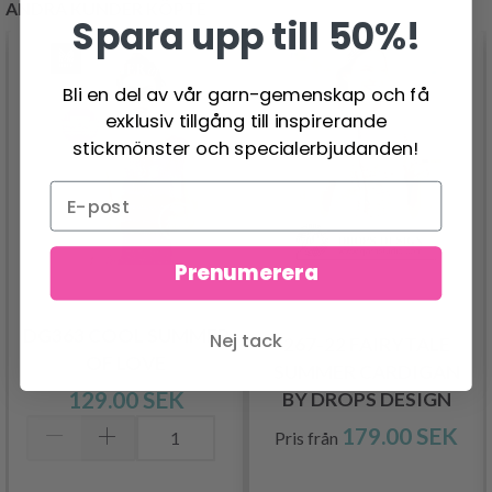
ANDRA KUNDER KÖPTE
Spara upp till 50%!
Bli en del av vår garn-gemenskap och få
exklusiv tillgång till inspirerande
stickmönster och specialerbjudanden!
Prenumerera
DG363 COOL SUMMER
Nej tack
267-22 FAIRYTALE
OF LOVE
SUMMER CARDIGAN
129.00 SEK
BY DROPS DESIGN
179.00 SEK
Pris från