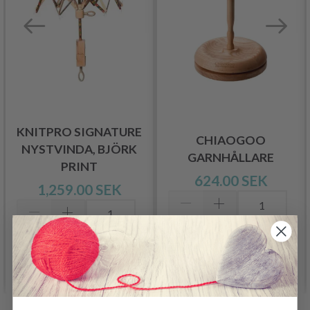
KNITPRO SIGNATURE
CHIAOGOO
NYSTVINDA, BJÖRK
GARNHÅLLARE
PRINT
624.00 SEK
1,259.00 SEK
Lägg till varukorgen
Lägg till varukorgen