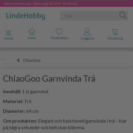
Sensommarsrea - Spara upp till 50% - klicka här
Ändra navigering
meny
ChiaoGoo
ChiaoGoo Garnvinda Trä
Innehåll:
1 st garnvind
Material:
Trä
Diameter:
64 cm
Om produkten:
Elegant och funktionell garnvinda i trä – klar
på några sekunder och helt utan klämma.