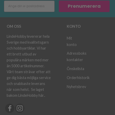
Prenumerera
OM OSS
KONTO
LindeHobby levererar hela
Mit
Sverige med kvalitetsgarn
konto
och hobbyartiklar. Vi har
Adressboks
ett brett utbud av
kontakter
populära märken med mer
än 5000 artikelnummer.
Önskelista
Vårt team strävar efter att
ge dig bästa möjliga service
Orderhistorik
och snabbaste leverans
Nyhetsbrev
när som helst.
Se laget
bakom LindeHobby här.
.