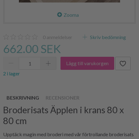
Zooma
0
anmeldelser
Skriv bedömning
662.00 SEK
Lägg till varukorgen
2 i lager
BESKRIVNING
RECENSIONER
Broderisats Äpplen i krans 80 x
80 cm
Upptäck magin med broderi med vår förtrollande broderisats