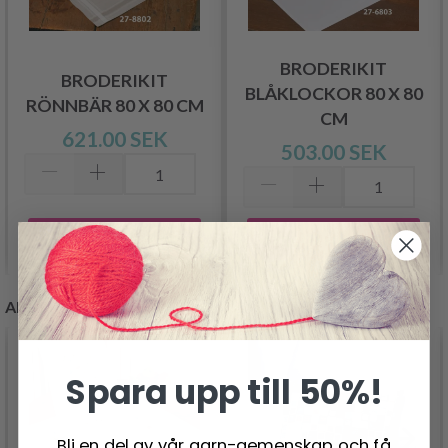
BRODERIKIT
BRODERIKIT
BLÅKLOCKOR 80 X 80
RÖNNBÄR 80 X 80 CM
CM
621.00 SEK
503.00 SEK
Lägg till varukorgen
Lägg till varukorgen
ANDRA KUNDER KÖPTE
Spara upp till 50%!
Bli en del av vår garn-gemenskap och få