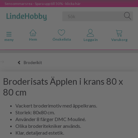
Sensommarsrea - Spara upp till 50% - klicka här
Ändra navigering
meny
Broderikit
Broderisats Äpplen i krans 80 x
80 cm
Vackert broderimotiv med äppelkrans.
Storlek: 80x80 cm.
Använder 8 färger DMC Mouliné.
Olika broderitekniker används.
Klar, detaljerad estetik.