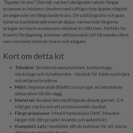
"Äpplen i krans". Den här vackert designade satsen fångar
essensen av höstens rikedom med saftiga röda äpplen elegant
arrangerade i en fängslande krans. De subtila gröna och gula
tonerna kombinerade med de djupa, varma röda färgerna
bringar en touch av naturens skönhet in i ditt hem. Perfekt för
kreativ fördjupning, kommer detta projekt att förvandla vilket
rum som helst med sin charm och elegans.
Kort om detta kit
Tekniker:
Broderad med plattsöm, konturstygn,
stickstygn och Schattersöm - idealisk för både nybörjare
och erfarna brodörer.
Mått:
Imponerande 80x80 cm som ger en betydande
dekoration till din vägg.
Material:
Använd det medföljande delade garnet; 2/6
tråd ger styrka och ett professionellt resultat.
Färgvariationer:
Med 8 fantastiska DMC Mouliné-
färger blir ditt projekt levande och autentiskt.
Komplett sats:
Innehåller allt du behöver för att starta
ditt broderiprojekt direkt.