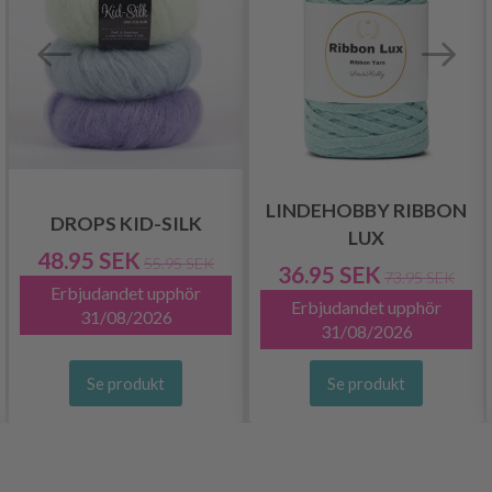
LINDEHOBBY RIBBON
DROPS KID-SILK
LUX
48.95 SEK
55.95 SEK
36.95 SEK
73.95 SEK
Erbjudandet upphör
Erbjudandet upphör
31/08/2026
31/08/2026
Se produkt
Se produkt