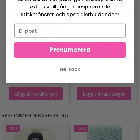
exklusiv tillgång till inspirerande
stickmönster och specialerbjudanden!
BRODERIKIT
BRODERIKIT PIXEL
MANDELBLOMSTER 80
Prenumerera
ROSOR 38 X 38 CM
X 80 CM
973.00 SEK
488.00 SEK
Nej tack
Lägg till varukorgen
Lägg till varukorgen
REKOMMENDERAS FÖR DIG
- 13%
- 50%