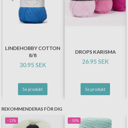
Bli en del av vår garn-gemenskap och få
exklusiv tillgång till inspirerande
stickmönster och specialerbjudanden!
Prenumerera
LINDEHOBBY COTTON
DROPS KARISMA
8/8
26.95 SEK
30.95 SEK
Nej tack
Se produkt
Se produkt
REKOMMENDERAS FÖR DIG
- 13%
- 50%