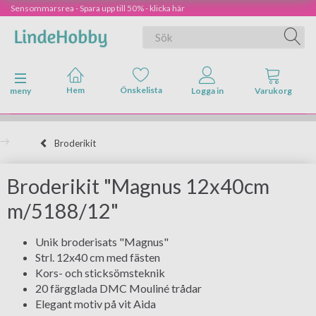
Sensommarsrea - Spara upp till 50% - klicka här
Ändra navigering
meny
Broderikit
Broderikit "Magnus 12x40cm
m/5188/12"
Unik broderisats "Magnus"
Strl. 12x40 cm med fästen
Kors- och sticksömsteknik
20 färgglada DMC Mouliné trådar
Elegant motiv på vit Aida