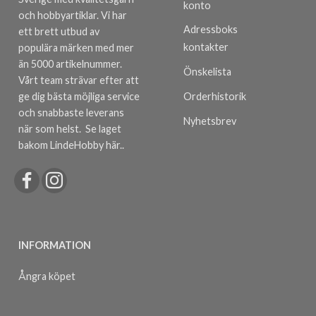
konto
och hobbyartiklar. Vi har
Adressboks
ett brett utbud av
kontakter
populära märken med mer
än 5000 artikelnummer.
Önskelista
Vårt team strävar efter att
ge dig bästa möjliga service
Orderhistorik
och snabbaste leverans
Nyhetsbrev
när som helst.
Se laget
bakom LindeHobby här.
.
INFORMATION
Ångra köpet