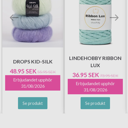
LINDEHOBBY RIBBON
DROPS KID-SILK
LUX
48.95 SEK
55.95 SEK
36.95 SEK
73.95 SEK
Erbjudandet upphör
Erbjudandet upphör
31/08/2026
31/08/2026
Se produkt
Se produkt