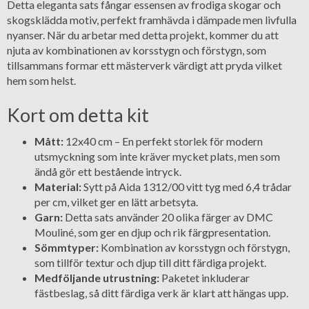
Detta eleganta sats fångar essensen av frodiga skogar och
skogsklädda motiv, perfekt framhävda i dämpade men livfulla
nyanser. När du arbetar med detta projekt, kommer du att
njuta av kombinationen av korsstygn och förstygn, som
tillsammans formar ett mästerverk värdigt att pryda vilket
hem som helst.
Kort om detta kit
Mått:
12x40 cm – En perfekt storlek för modern
utsmyckning som inte kräver mycket plats, men som
ändå gör ett bestående intryck.
Material:
Sytt på Aida 1312/00 vitt tyg med 6,4 trådar
per cm, vilket ger en lätt arbetsyta.
Garn:
Detta sats använder 20 olika färger av DMC
Mouliné, som ger en djup och rik färgpresentation.
Sömmtyper:
Kombination av korsstygn och förstygn,
som tillför textur och djup till ditt färdiga projekt.
Medföljande utrustning:
Paketet inkluderar
fästbeslag, så ditt färdiga verk är klart att hängas upp.