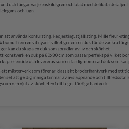
rund och fångar varje enskild gren och blad med delikata detaljer. 
 elegans och lugn.
 att använda kontursting, kedjesting, stjälksting, Mille fleur-stin
bomull i en ren vit nyans, vilket ger en ren duk för de vackra färg
 kan du skapa en duk som sprudlar av liv och skönhet.
ditt konstverk en duk på 80x80 cm som passar perfekt på vilket bor
rkt presentidé och levereras som en färdigmonterad duk som kan 
 ett mästerverk som förenar klassiskt broderihantverk med ett ti
 broderiset att ge dig många timmar av avslappnande och tillfredsstäl
gsrum och njut av skönheten i ditt eget färdiga hantverk.