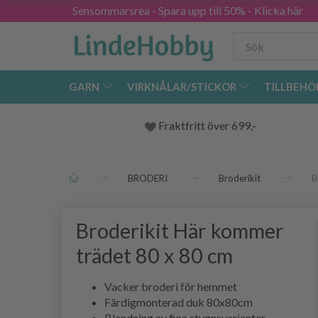
Sensommarsrea - Spara upp till 50% - Klicka här
GARN
VIRKNÅLAR/STICKOR
TILLBEHÖ
Fraktfritt över 699,-
BRODERI
Broderikit
B
Broderikit Här kommer
trädet 80 x 80 cm
Vacker broderi för hemmet
Färdigmonterad duk 80x80cm
Blandning av fina stygnsvarianter