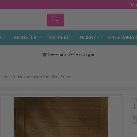
Ko
R
MÖNSTER
BRODERI
HOBBY
SENSOMMAR
Leverans 3-4 vardagar
roderikit Här kommer trädet 80 x 80 cm