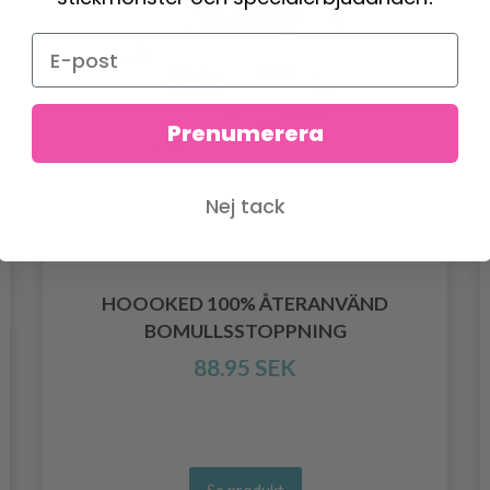
Prenumerera
Nej tack
HOOOKED 100% ÅTERANVÄND
BOMULLSSTOPPNING
88.95 SEK