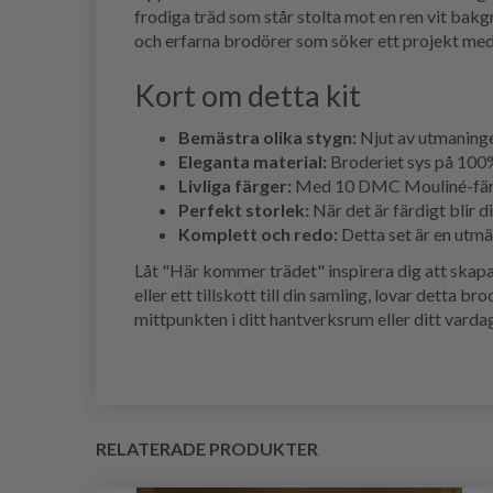
frodiga träd som står stolta mot en ren vit bakg
och erfarna brodörer som söker ett projekt med
Kort om detta kit
Bemästra olika stygn:
Njut av utmaningen
Eleganta material:
Broderiet sys på 100% 
Livliga färger:
Med 10 DMC Mouliné-färger
Perfekt storlek:
När det är färdigt blir 
Komplett och redo:
Detta set är en utmä
Låt "Här kommer trädet" inspirera dig att skapa
eller ett tillskott till din samling, lovar detta
mittpunkten i ditt hantverksrum eller ditt varda
RELATERADE PRODUKTER