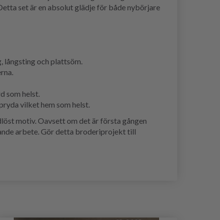
Detta set är en absolut glädje för både nybörjare
g, långsting och plattsöm.
erna.
d som helst.
pryda vilket hem som helst.
dlöst motiv. Oavsett om det är första gången
lande arbete. Gör detta broderiprojekt till