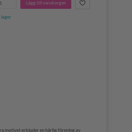
Lägg till varukorgen
i lager
a motivet erbjuder en härlig förening av