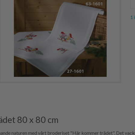
1 
ädet 80 x 80 cm
nande naturen med vårt broderiset "Här kommer trädet". Det vackr