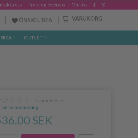
ntakta oss
Frakt og leverans
Om oss
VARUKORG
ÖNSKELISTA
SREA
OUTLET
0
anmeldelser
Skriv bedömning
536.00 SEK