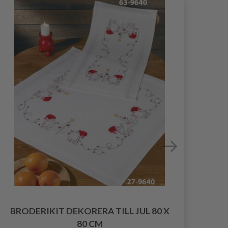
BRODERIKIT DEKORERA TILL JUL 80 X
BRO
80 CM