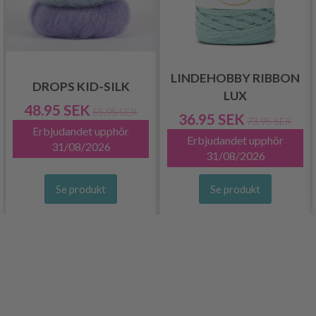
LINDEHOBBY RIBBON
DROPS KID-SILK
LUX
48.95 SEK
55.95 SEK
36.95 SEK
73.95 SEK
Erbjudandet upphör
Erbjudandet upphör
31/08/2026
31/08/2026
Se produkt
Se produkt