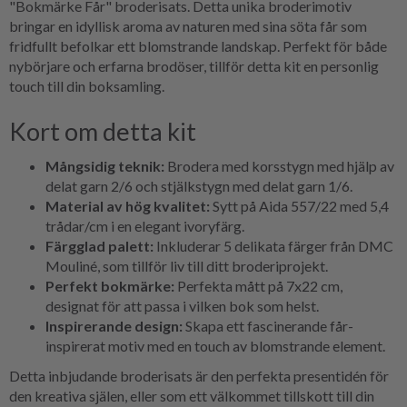
"Bokmärke Får" broderisats. Detta unika broderimotiv
bringar en idyllisk aroma av naturen med sina söta får som
fridfullt befolkar ett blomstrande landskap. Perfekt för både
nybörjare och erfarna brodöser, tillför detta kit en personlig
touch till din boksamling.
Kort om detta kit
Mångsidig teknik:
Brodera med korsstygn med hjälp av
delat garn 2/6 och stjälkstygn med delat garn 1/6.
Material av hög kvalitet:
Sytt på Aida 557/22 med 5,4
trådar/cm i en elegant ivoryfärg.
Färgglad palett:
Inkluderar 5 delikata färger från DMC
Mouliné, som tillför liv till ditt broderiprojekt.
Perfekt bokmärke:
Perfekta mått på 7x22 cm,
designat för att passa i vilken bok som helst.
Inspirerande design:
Skapa ett fascinerande får-
inspirerat motiv med en touch av blomstrande element.
Detta inbjudande broderisats är den perfekta presentidén för
den kreativa själen, eller som ett välkommet tillskott till din