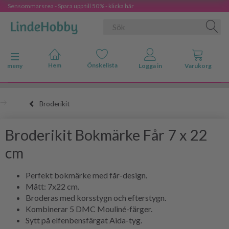
Sensommarsrea - Spara upp till 50% - klicka här
Ändra navigering
meny
Broderikit
Broderikit Bokmärke Får 7 x 22
cm
Perfekt bokmärke med får-design.
Mått: 7x22 cm.
Broderas med korsstygn och efterstygn.
Kombinerar 5 DMC Mouliné-färger.
Sytt på elfenbensfärgat Aida-tyg.