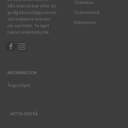
Önskelista
Vårt team strävar efter att
ge dig bästa möjliga service
Orderhistorik
och snabbaste leverans
Nyhetsbrev
när som helst.
Se laget
bakom LindeHobby här.
.
INFORMATION
Ångra köpet
HITTA OSS PÅ