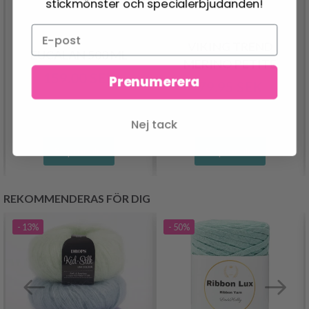
stickmönster och specialerbjudanden!
VIKING TREND
EUCALAN 500 ML
MERINO PETITE
159.00 SEK
Prenumerera
79.95 SEK
Nej tack
Se produkt
Se produkt
REKOMMENDERAS FÖR DIG
- 13%
- 50%