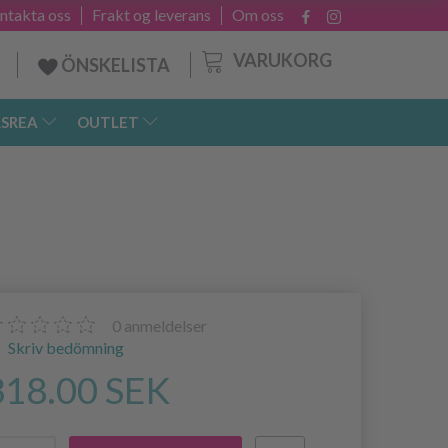
ntakta oss
Frakt og leverans
Om oss
VARUKORG
ÖNSKELISTA
SREA
OUTLET
0
anmeldelser
Skriv bedömning
318.00 SEK