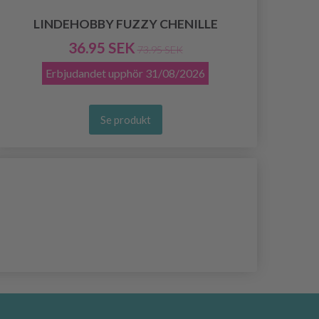
LINDEHOBBY FUZZY CHENILLE
36.95 SEK
73.95 SEK
Erbjudandet upphör
31/08/2026
Se produkt