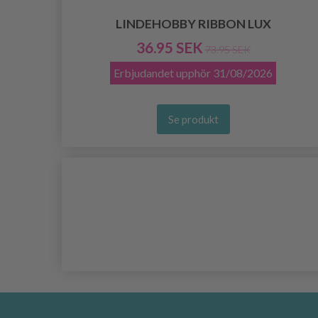
LINDEHOBBY RIBBON LUX
36.95 SEK
73.95 SEK
Erbjudandet upphör
31/08/2026
Se produkt