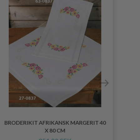
BRODERIKIT AFRIKANSK MARGERIT 40
BRO
X 80 CM