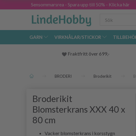
Sensommarsrea - Spara upp till 50% - Klicka här
GARN
VIRKNÅLAR/STICKOR
TILLBEHÖ
Fraktfritt över 699,-
BRODERI
Broderikit
B
Broderikit
Blomsterkrans XXX 40 x
80 cm
Vacker blomsterkrans i korsstygn