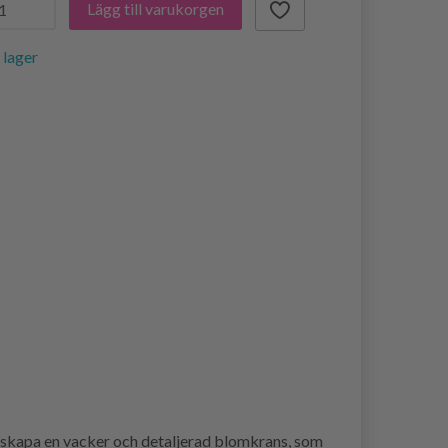
Lägg till varukorgen
i lager
t skapa en vacker och detaljerad blomkrans, som