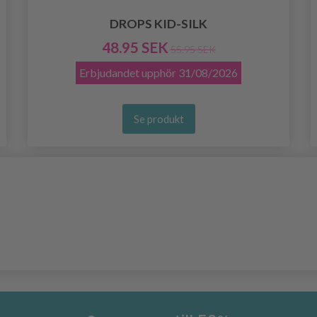
DROPS KID-SILK
48.95 SEK
55.95 SEK
Erbjudandet upphör
31/08/2026
Se produkt