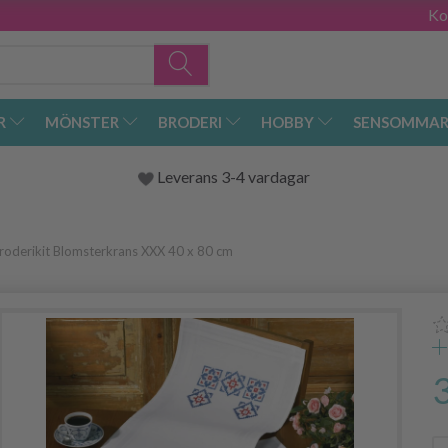
Ko
R
MÖNSTER
BRODERI
HOBBY
SENSOMMAR
Leverans 3-4 vardagar
roderikit Blomsterkrans XXX 40 x 80 cm