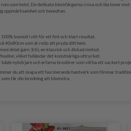
 rum som helst. De delikata blomfärgerna i rosa och lila toner mot 
 sig uppmärksamhet och beundran.
100% bomull i vitt för ett fint och klart resultat.
å 40x80cm som är redo att pryda ditt hem.
ed delat garn 3/6), en klassisk och älskad metod.
liné, vilket fulländar det konstnärliga uttrycket.
 både nybörjare och erfarna brodörer som vill ha ett vackert proje
r du att skapa ett fascinerande hantverk som förenar tradition o
k som får din inredning att blomstra.