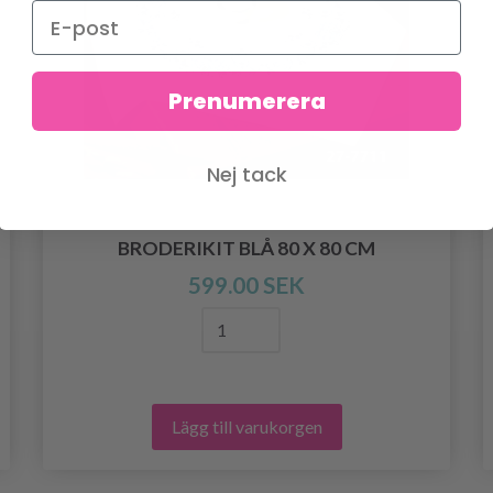
Prenumerera
Nej tack
BRODERIKIT BLÅ 80 X 80 CM
599.00 SEK
Lägg till varukorgen