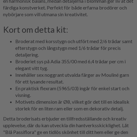
en harmonisk balans, medan detaljerna i blomman ger liv åt det
färdiga konstverket. Perfekt för både erfarna brodörer och
nybörjare som vill utmana sin kreativitet.
Kort om detta kit:
Broderat med korsstygn och utfört med 2/6 trådar samt
efterstygn och långstygn med 1/6 trådar för precis
detaljering.
Broderiet sys på Adia 355/00 med 6,4 trådar per cm i
elegant vitt tyg.
Innehåller sex noggrant utvalda färger av Mouliné garn
för ett lysande resultat.
En praktisk flexram (5965/03) ingår för enkel start och
visning.
Motivets dimension är Ø8, vilket gör det till en idealisk
storlek för en liten ram eller som en dekorativ detalj.
Detta broderisats erbjuder en tillfredsställande och kreativ
upplevelse, där du kan utveckla din hantverksskicklighet. Låt
"Blå Passiflora" ge en tidlös skönhet till ditt hem eller ge den