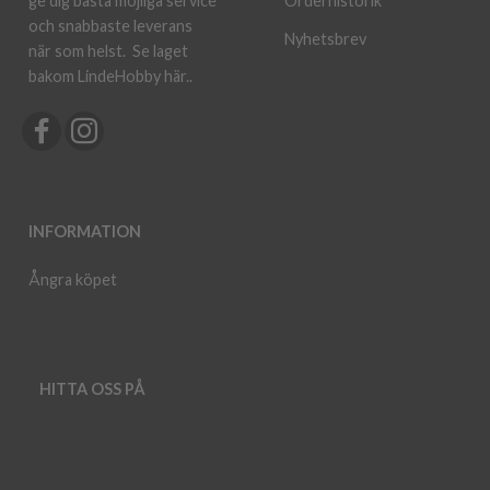
ge dig bästa möjliga service
Orderhistorik
och snabbaste leverans
Nyhetsbrev
när som helst.
Se laget
bakom LindeHobby här.
.
INFORMATION
Ångra köpet
HITTA OSS PÅ