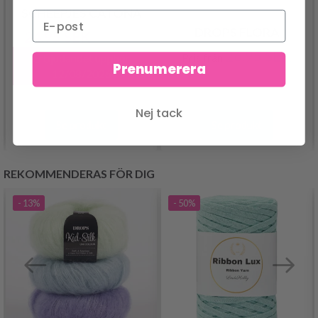
SCHEEPJES CATONA
DROPS FLORA
24.95 SEK
30.95 SEK
26.95 SEK
Pris från
Erbjudandet upphör
Prenumerera
12/08/2026
Nej tack
Se produkt
Se produkt
REKOMMENDERAS FÖR DIG
- 13%
- 50%