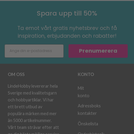
Spara upp till 50%
Ta emot vårt gratis nyhetsbrev och få
inspiration, erbjudanden och rabatter!
Prenumerera
OM OSS
KONTO
LindeHobby levererar hela
Mit
Sverige med kvalitetsgarn
konto
och hobbyartiklar. Vi har
Adressboks
ett brett utbud av
kontakter
populära märken med mer
än 5000 artikelnummer.
Önskelista
Vårt team strävar efter att