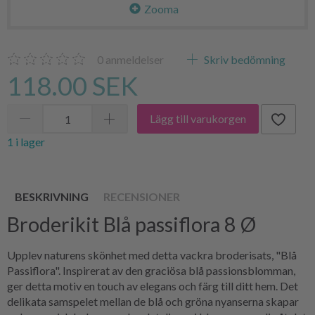
Zooma
0
anmeldelser
Skriv bedömning
118.00 SEK
Lägg till varukorgen
1 i lager
BESKRIVNING
RECENSIONER
Broderikit Blå passiflora 8 Ø
Upplev naturens skönhet med detta vackra broderisats, "Blå
Passiflora". Inspirerat av den graciösa blå passionsblomman,
ger detta motiv en touch av elegans och färg till ditt hem. Det
delikata samspelet mellan de blå och gröna nyanserna skapar