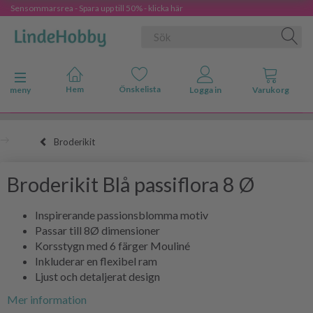
Sensommarsrea - Spara upp till 50% - klicka här
Ändra navigering
meny
Broderikit
Broderikit Blå passiflora 8 Ø
Inspirerande passionsblomma motiv
Passar till 8Ø dimensioner
Korsstygn med 6 färger Mouliné
Inkluderar en flexibel ram
Ljust och detaljerat design
Mer information