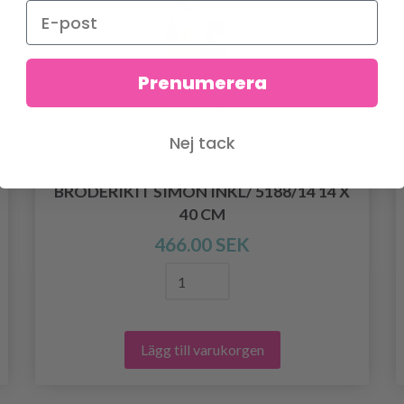
Prenumerera
Nej tack
BRODERIKIT SIMON INKL/ 5188/14 14 X
40 CM
466.00 SEK
Lägg till varukorgen