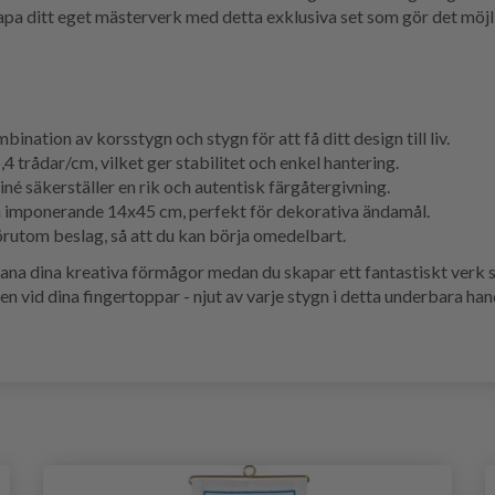
Skapa ditt eget mästerverk med detta exklusiva set som gör det möj
nation av korsstygn och stygn för att få ditt design till liv.
trådar/cm, vilket ger stabilitet och enkel hantering.
é säkerställer en rik och autentisk färgåtergivning.
n imponerande 14x45 cm, perfekt för dekorativa ändamål.
förutom beslag, så att du kan börja omedelbart.
tmana dina kreativa förmågor medan du skapar ett fantastiskt verk
 vid dina fingertoppar - njut av varje stygn i detta underbara ha