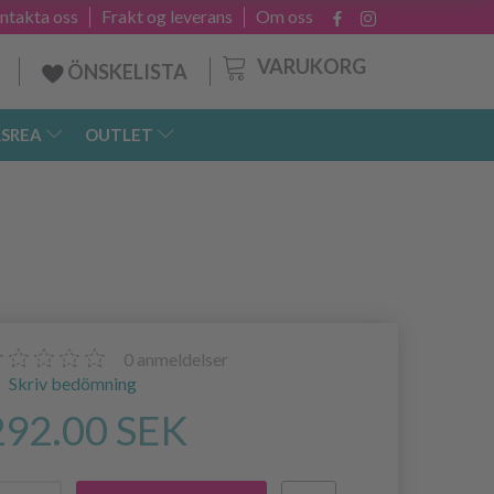
ntakta oss
Frakt og leverans
Om oss
VARUKORG
ÖNSKELISTA
SREA
OUTLET
0
anmeldelser
Skriv bedömning
292.00 SEK