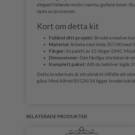
elegant fallande motiv i varma, gyllene toner. 
njuta av processen.
Kort om detta kit
Fulländ ditt projekt:
Brodera med en kombi
Material:
Arbeta med Aida 357/00 med 5,4 
Färger:
En palett av 15 färger DMC Moulin
Dimensioner:
Den färdiga storleken är e
Komplett paket:
Allt du behöver ingår, 
Detta broderisats är ett utmärkt tillfälle att u
gåva. Med Alfred B5124/14 ligger broderivärlden
RELATERADE PRODUKTER