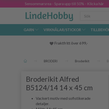
Sensommarsrea - Spara upp till 50% - Klicka här
GARN
VIRKNÅLAR/STICKOR
TILLBEHÖ
Fraktfritt över 699,-
BRODERI
Broderikit
B
Broderikit Alfred
B5124/14 14 x 45 cm
Vackert motiv med sofistikerade
detaljer.
Mått: 14x45 cm.