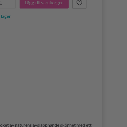
Lägg till varukorgen
i lager
icket av naturens avslappnande skönhet med ett