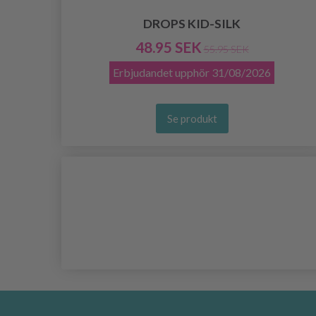
DROPS KID-SILK
48.95 SEK
55.95 SEK
Erbjudandet upphör
31/08/2026
Se produkt