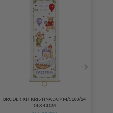
BRODERIKIT KRISTINA DOP M/5188/14
BRO
14 X 40 CM