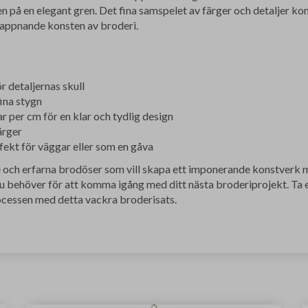
n på en elegant gren. Det fina samspelet av färger och detaljer kom
lappnande konsten av broderi.
 detaljernas skull
ina stygn
r per cm för en klar och tydlig design
ärger
fekt för väggar eller som en gåva
e och erfarna brodöser som vill skapa ett imponerande konstverk 
 du behöver för att komma igång med ditt nästa broderiprojekt. Ta e
ocessen med detta vackra broderisats.