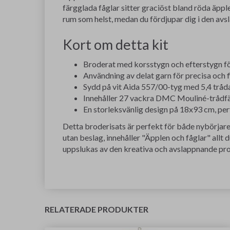
färgglada fåglar sitter graciöst bland röda äpple
rum som helst, medan du fördjupar dig i den avs
Kort om detta kit
Broderat med korsstygn och efterstygn för
Användning av delat garn för precisa och f
Sydd på vit Aida 557/00-tyg med 5,4 tråda
Innehåller 27 vackra DMC Mouliné-trådf
En storleksvänlig design på 18x93 cm, per
Detta broderisats är perfekt för både nybörjar
utan beslag, innehåller "Äpplen och fåglar" allt
uppslukas av den kreativa och avslappnande pr
RELATERADE PRODUKTER