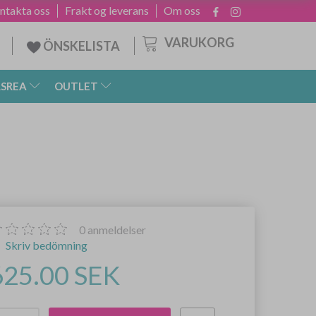
ntakta oss
Frakt og leverans
Om oss
VARUKORG
ÖNSKELISTA
SREA
OUTLET
0
anmeldelser
Skriv bedömning
625.00 SEK