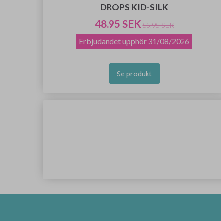
DROPS KID-SILK
48.95 SEK
55.95 SEK
Erbjudandet upphör
31/08/2026
Se produkt