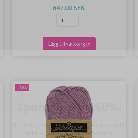
647.00 SEK
Lägg till varukorgen
Spara upp till 50%!
- 19%
Bli en del av vår garn-gemenskap och få
exklusiv tillgång till inspirerande
stickmönster och specialerbjudanden!