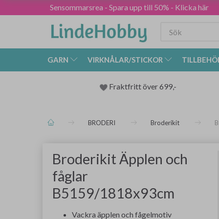
Sensommarsrea - Spara upp till 50% - Klicka här
GARN
VIRKNÅLAR/STICKOR
TILLBEHÖ
Fraktfritt över 699,-
BRODERI
Broderikit
B
Broderikit Äpplen och
fåglar
B5159/1818x93cm
Vackra äpplen och fågelmotiv