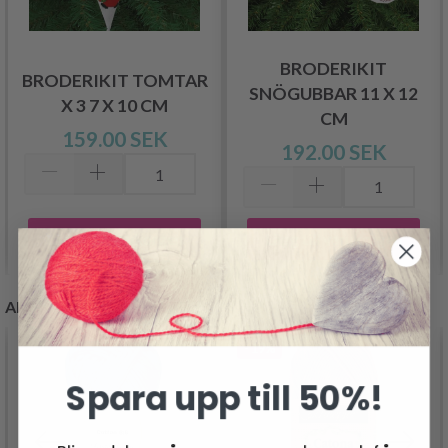
BRODERIKIT
BRODERIKIT TOMTAR
SNÖGUBBAR 11 X 12
X 3 7 X 10 CM
CM
159.00 SEK
192.00 SEK
Lägg till varukorgen
Lägg till varukorgen
ANDRA KUNDER KÖPTE
- 19%
Spara upp till 50%!