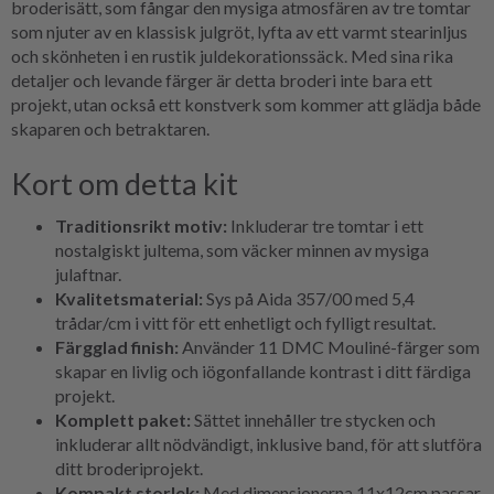
broderisätt, som fångar den mysiga atmosfären av tre tomtar
som njuter av en klassisk julgröt, lyfta av ett varmt stearinljus
och skönheten i en rustik juldekorationssäck. Med sina rika
detaljer och levande färger är detta broderi inte bara ett
projekt, utan också ett konstverk som kommer att glädja både
skaparen och betraktaren.
Kort om detta kit
Traditionsrikt motiv:
Inkluderar tre tomtar i ett
nostalgiskt jultema, som väcker minnen av mysiga
julaftnar.
Kvalitetsmaterial:
Sys på Aida 357/00 med 5,4
trådar/cm i vitt för ett enhetligt och fylligt resultat.
Färgglad finish:
Använder 11 DMC Mouliné-färger som
skapar en livlig och iögonfallande kontrast i ditt färdiga
projekt.
Komplett paket:
Sättet innehåller tre stycken och
inkluderar allt nödvändigt, inklusive band, för att slutföra
ditt broderiprojekt.
Kompakt storlek:
Med dimensionerna 11x12cm passar