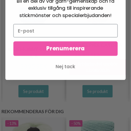
Bli en del av vår garn-gemenskap och få
exklusiv tillgång till inspirerande
stickmönster och specialerbjudanden!
SCHEEPJES CATONA
Prenumerera
LINDEHOBBY COTTON
24.95 SEK
30.95 SEK
8/8
Erbjudandet upphör
30.95 SEK
Nej tack
12/08/2026
Se produkt
Se produkt
REKOMMENDERAS FÖR DIG
- 13%
- 50%