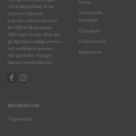
konto
och hobbyartiklar. Vi har
Adressboks
ett brett utbud av
kontakter
populära märken med mer
än 5000 artikelnummer.
Önskelista
Vårt team strävar efter att
ge dig bästa möjliga service
Orderhistorik
och snabbaste leverans
Nyhetsbrev
när som helst.
Se laget
bakom LindeHobby här.
.
INFORMATION
Ångra köpet