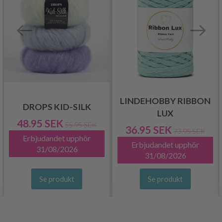
LINDEHOBBY RIBBON
DROPS KID-SILK
LUX
48.95 SEK
55.95 SEK
36.95 SEK
73.95 SEK
Erbjudandet upphör
Erbjudandet upphör
31/08/2026
31/08/2026
Se produkt
Se produkt