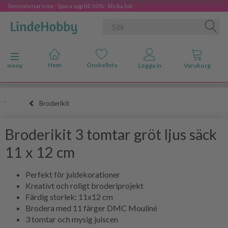
Sensommarsrea - Spara upp till 50% - klicka här
Ändra navigering
meny
Broderikit
Broderikit 3 tomtar gröt ljus säck
11 x 12 cm
Perfekt för juldekorationer
Kreativt och roligt broderiprojekt
Färdig storlek: 11x12 cm
Brodera med 11 färger DMC Mouliné
3 tomtar och mysig julscen