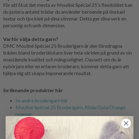
För att få ut det mesta av Mouliné Spécial 25's flexibilitet kan
du justera antalet trådar du använder beroende på önskad
textur och tjocklek på dina sömmar. Detta ger dina verk en
personlig och unik dimension.
Varför välja detta garn?
DMC Mouliné Spécial 25 Broderigarn är den föredragna
tråden bland broderiälskare över hela världen på grund av sin
enastående kvalitet och mångsidighet. Oavsett om du är
nybörjare eller en erfaren broderare, kommer detta garn att
hjälpa dig att skapa imponerande resultat.
Se liknande produkter här
Se andra broderigarn här
Mouliné Spécial 25 Broderigarn, Röda/Gula/Orange
nyanser
Mouliné Spécial 25 Broderigarn, Blå/Lila nyanser
Mouliné Spécial 25 Broderigarn, Gröna nyanser
Mouliné Spécial 25 Broderigarn, Färgskiftande