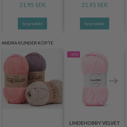
ENFÄRGAD, GRÖNA
ENFÄRGAD, BLÅ/LILA
21.95 SEK
21.95 SEK
NYANSER
NYANSER
Se produkt
Se produkt
ANDRA KUNDER KÖPTE
- 50%
LINDEHOBBY VELVET