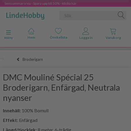
Sensommarsrea - Spara upp till 50% - klicka här
Ändra navigering
meny
Broderigarn
DMC Mouliné Spécial 25
Broderigarn, Enfärgad, Neutrala
nyanser
Innehåll:
100% Bomull
Effekt:
Enfärgad
Längd/tjocklek:
8 meter, 6-trådig