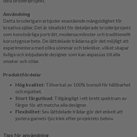
dina broderiprojekt.
Användning
Detta broderigarn erbjuder enastående mångsidighet för
kreativa själar. Det är idealiskt för detaljerade broderiprojekt
som konstnärliga porträtt, moderna mönster och traditionellt
korsstygnsarbete. De lättdelade trådarna gör det möjligt att
experimentera med olika sömmar och tekniker, vilket skapar
livliga och inbjudande designer som kan anpassas till alla
smaker och stilar.
Produktfördelar
Hög kvalitet:
Tillverkat av 100% bomull för hållbarhet
och mjukhet.
Stort färgutbud:
Tillgängligt i ett brett spektrum av
färger för att matcha alla designer.
Flexibilitet:
Sex lättdelade trådar gör det enkelt att
justera garnets tjocklek efter projektets behov.
Tips för användning