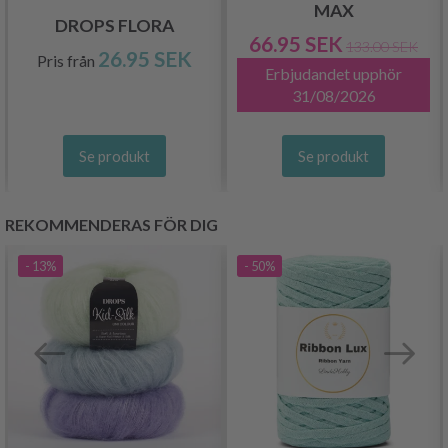
MAX
DROPS FLORA
66.95 SEK
133.00 SEK
26.95 SEK
Pris från
Erbjudandet upphör
31/08/2026
Se produkt
Se produkt
REKOMMENDERAS FÖR DIG
- 13%
- 50%