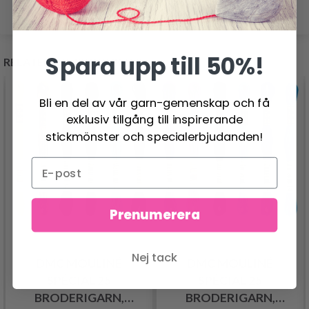
Spara upp till 50%!
RELATERADE PRODUKTER
Bli en del av vår garn-gemenskap och få
exklusiv tillgång till inspirerande
stickmönster och specialerbjudanden!
Prenumerera
Nej tack
DMC MOULINÉ
DMC MOULINÉ
SPÉCIAL 25
SPÉCIAL 25
BRODERIGARN,
BRODERIGARN,