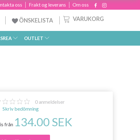
ntakta oss
Frakt og leverans
Om oss
VARUKORG
ÖNSKELISTA
SREA
OUTLET
0
anmeldelser
Skriv bedömning
134.00 SEK
is från