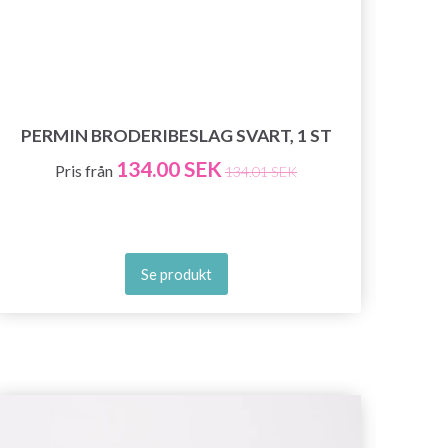
PE
PERMIN BRODERIBESLAG SVART, 1 ST
134.00 SEK
Pris från
134.01 SEK
Se produkt
- 40%