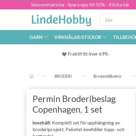
Sensommarsrea - Spara upp till 50% - Klicka här
GARN
VIRKNÅLAR/STICKOR
TILLBEHÖ
Fraktfritt över 699,-
BRODERI
Broderitillbehör
Permin Broderibeslag
Copenhagen, 1 set
Innehåll:
Komplett set för upphängning av
broderiprojekt. Paketet innehåller topp- och
bottendel