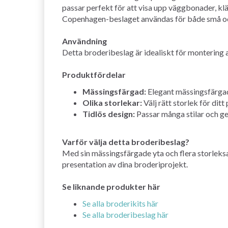
passar perfekt för att visa upp väggbonader, kl
Copenhagen-beslaget användas för både små och st
Användning
Detta broderibeslag är idealiskt för montering
Produktfördelar
Mässingsfärgad:
Elegant mässingsfärgad 
Olika storlekar:
Välj rätt storlek för ditt
Tidlös design:
Passar många stilar och ge
Varför välja detta broderibeslag?
Med sin mässingsfärgade yta och flera storleksa
presentation av dina broderiprojekt.
Se liknande produkter här
Se alla broderikits här
Se alla broderibeslag här