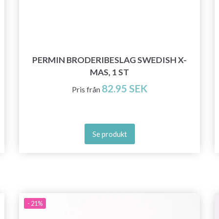
PERMIN BRODERIBESLAG SWEDISH X-
MAS, 1 ST
82.95 SEK
Pris från
Se produkt
Spara upp till 50%!
- 21%
Bli en del av vår garn-gemenskap och få