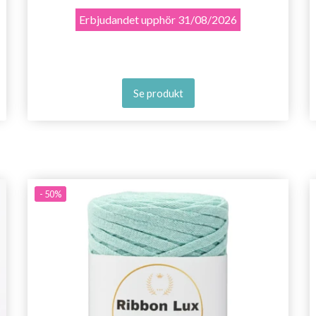
Erbjudandet upphör
31/08/2026
Se produkt
- 50%