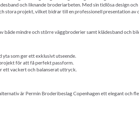
ädesband och liknande broderiarbeten. Med sin tidlösa design och o
ora projekt, vilket bidrar till en professionell presentation av d
 av både mindre och större väggbroderier samt klädesband och bil
yta som ger ett exklusivt utseende.
 projekt för att få perfekt passform.
r ett vackert och balanserat uttryck.
lternativ är Permin Broderibeslag Copenhagen ett elegant och flex