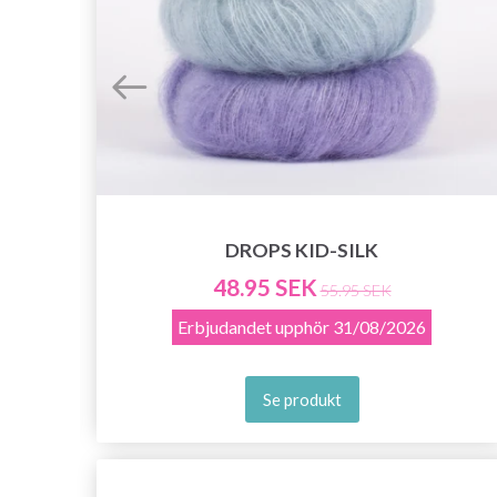
DROPS KID-SILK
48.95 SEK
55.95 SEK
Erbjudandet upphör
31/08/2026
Se produkt