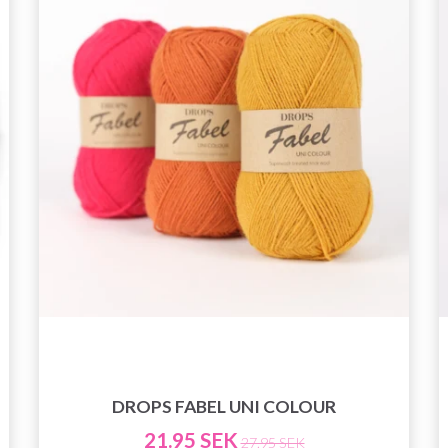
exklusiv tillgång till inspirerande
stickmönster och specialerbjudanden!
Prenumerera
Nej tack
DROPS FABEL UNI COLOUR
21.95 SEK
27.95 SEK