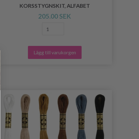
KORSSTYGNSKIT, ALFABET
K
205.00 SEK
Lägg till varukorgen
- 30%