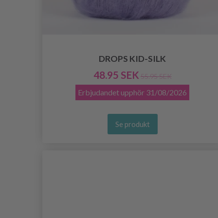
DROPS KID-SILK
48.95 SEK
55.95 SEK
Erbjudandet upphör
31/08/2026
Se produkt