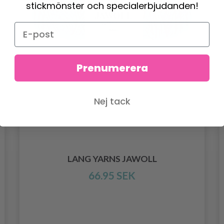
stickmönster och specialerbjudanden!
Prenumerera
Nej tack
LANG YARNS JAWOLL
66.95 SEK