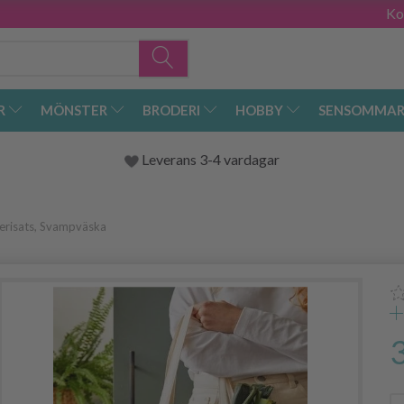
Ko
R
MÖNSTER
BRODERI
HOBBY
SENSOMMAR
Leverans 3-4 vardagar
derisats, Svampväska