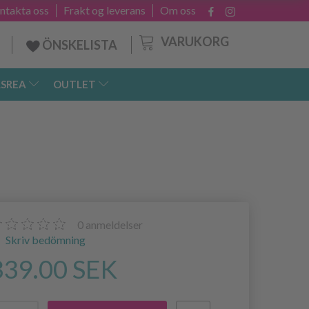
ntakta oss
Frakt og leverans
Om oss
VARUKORG
ÖNSKELISTA
SREA
OUTLET
0
anmeldelser
Skriv bedömning
339.00 SEK