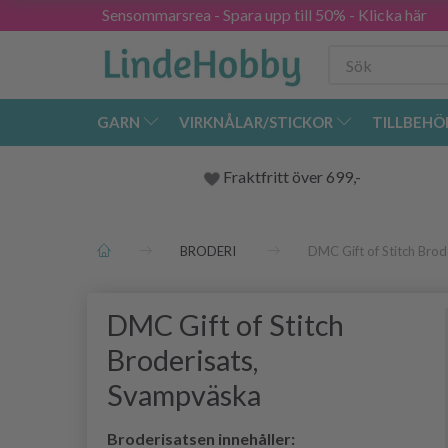
Sensommarsrea - Spara upp till 50% - Klicka här
GARN
VIRKNÅLAR/STICKOR
TILLBEHÖ
Fraktfritt över 699,-
BRODERI
DMC Gift of Stitch Bro
DMC Gift of Stitch
Broderisats,
Svampväska
Broderisatsen innehåller: