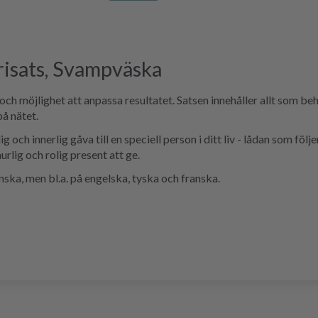
risats, Svampväska
och möjlighet att anpassa resultatet. Satsen innehåller allt som b
på nätet.
och innerlig gåva till en speciell person i ditt liv - lådan som föl
urlig och rolig present att ge.
enska, men bl.a. på engelska, tyska och franska.